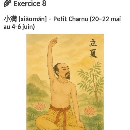
🌾 Exercice 8
小满 [xiǎomǎn] – Petit Charnu (20–22 mai
au 4-6 juin)