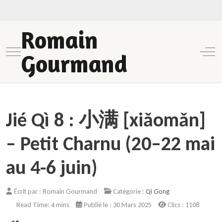
Romain
Mobile Menu Toggle
Off-
Gourmand
Jié Qì 8 : 小满 [xiǎomǎn]
– Petit Charnu (20–22 mai
au 4-6 juin)
Écrit par :
Romain Gourmand
Catégorie :
Qi Gong
Read Time: 4 mins
Publié le : 30 Mars 2025
Clics : 1108