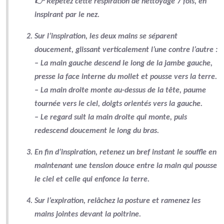
👉 Répétez cette
respiration de nettoyage
7 fois, en
inspirant par le nez.
Sur l’
inspiration
, les deux mains se
séparent
doucement
, glissant verticalement l’une contre l’autre :
– La
main gauche descend
le long de la jambe gauche,
presse la face interne du mollet
et pousse vers la terre.
– La
main droite monte au-dessus de la tête
,
paume
tournée vers le ciel
, doigts orientés vers la gauche.
– Le regard suit la
main droite qui monte
, puis
redescend doucement le long du bras.
En fin d’inspiration,
retenez un bref instant le souffle
en
maintenant une
tension douce
entre la main qui pousse
le ciel et celle qui enfonce la terre.
Sur
l’expiration
, relâchez la posture et ramenez les
mains jointes devant la poitrine.