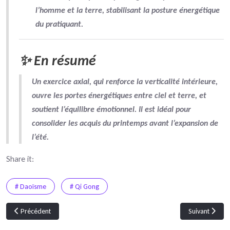
l’homme et la terre
, stabilisant la posture énergétique
du pratiquant.
✨ En résumé
Un exercice axial, qui
renforce la verticalité intérieure
,
ouvre les portes énergétiques
entre ciel et terre, et
soutient l’équilibre émotionnel. Il est idéal pour
consolider les acquis du printemps avant l’expansion de
l’été.
Share it:
# Daoïsme
# Qi Gong
Article précédent : Jié Qì 9 : 芒种 [mángzhǒng] – Grains en épis (5–7 juin a
Article suivan
Précédent
Suivant