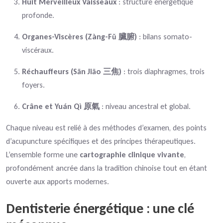
Huit Merveilleux Vaisseaux
: structure énergétique
profonde.
Organes-Viscères (Zàng-Fǔ 臟腑)
: bilans somato-
viscéraux.
Réchauffeurs (Sān Jiāo 三焦)
: trois diaphragmes, trois
foyers.
Crâne et Yuán Qì 原氣
: niveau ancestral et global.
Chaque niveau est relié à des méthodes d’examen, des points
d’acupuncture spécifiques et des principes thérapeutiques.
L’ensemble forme une
cartographie clinique vivante
,
profondément ancrée dans la tradition chinoise tout en étant
ouverte aux apports modernes.
Dentisterie énergétique : une clé