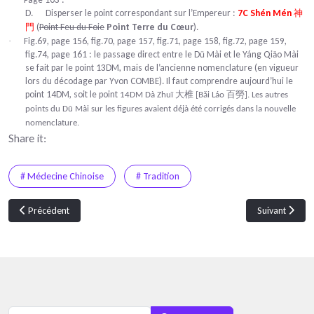
D.
Disperser le point correspondant sur l’Empereur :
7C Shén Mén
神
(
Point Feu du Foie
Point Terre du Cœur
).
門
Fig.69, page 156, fig.70, page 157, fig.71, page 158, fig.72, page 159,
·
fig.74, page 161 : le passage direct entre le
Dū Mài
et le
Yáng Qiāo Mài
se fait par le point 13DM, mais de l’ancienne nomenclature (en vigueur
lors du décodage par Yvon COMBE). Il faut comprendre aujourd’hui le
point 14DM, soit le point
大椎
百勞
14DM Dà Zhuī
[Bǎi Láo
]. Les autres
points du Dū Mài sur les figures avaient déjà été corrigés dans la nouvelle
nomenclature.
Share it:
# Médecine Chinoise
# Tradition
Article précédent : Tome 3 - Zheng Gu - Harmonisation ostéo-articulaire et
Article suivan
Précédent
Suivant