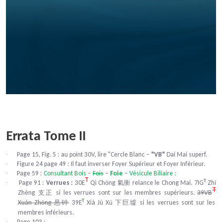
Errata Tome II
Page 15, Fig. 5 : au point 30V, lire "Cercle Blanc –
"VB"
Dai Mai superf.
·
Figure 24 page 49 : Il faut inverser Foyer Supérieur et Foyer Inférieur.
·
Page 59 :
Consultant Bois –
Fois
–
Foie
– Vésicule Biliaire :
·
T
T
Page 91 :
Verrues :
30E
Qì Chōng
relance le Chong Mai​.
7IG
Zhī
·
氣衝
T
Zhèng
si les verrues sont sur les membres supérieurs.
39VB
支正
T
Xuán Zhōng
39E
Xià Jù Xū
si les verrues sont sur les
悬钟
下巨墟
membres inférieurs.​
Page 103 :
·