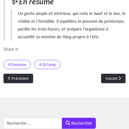
✨ En résumé
Un geste ample et intérieur, qui relie le haut et le bas, le
visible et l’invisible. Il
équilibre la poussée du printemps
,
purifie les trois foyers
, et
prépare l’organisme à
accueillir la montée du Yáng
propre à l’été.
Share it:
# Daoïsme
# Qi Gong
Article précédent : Jié Qì 7 : 立夏 [lìxià] – Commencement de l’été (6–7 ma
Article suivan
Précédent
Suivant
Rechercher
Rechercher