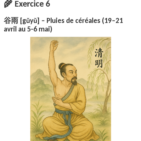
🌾 Exercice 6
谷雨 [gǔyǔ] – Pluies de céréales (19–21
avril au 5-6 mai)