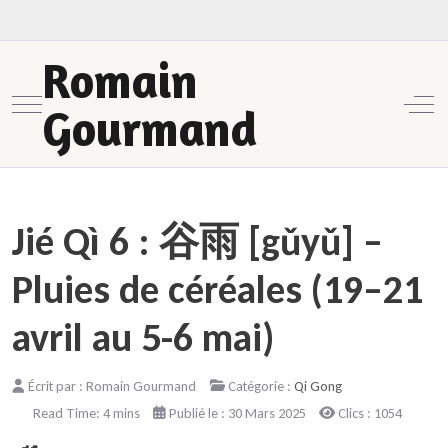
Romain
Mobile Menu Toggle
Off-
Gourmand
Jié Qì 6 : 谷雨 [gǔyǔ] –
Pluies de céréales (19–21
avril au 5-6 mai)
Écrit par :
Romain Gourmand
Catégorie :
Qi Gong
Read Time: 4 mins
Publié le : 30 Mars 2025
Clics : 1054