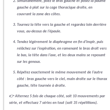
Simultanément, pliez le
bras gauche
et posez la paume
gauche à plat sur la
cage thoracique droite
, en
couvrant la zone des côtes.
Tournez la tête vers la gauche et
regardez loin derrière
vous
, au-dessus de l’épaule.
Tendez légèrement le diaphragme
en fin d’inspir, puis
relâchez sur
l’expiration
, en ramenant le bras droit vers
le bas, la tête dans l’axe, et les deux mains se reposant
sur les genoux.
Répétez exactement le même mouvement de l’autre
côté :
bras gauche vers le ciel
,
main droite sur le thorax
gauche
, tête tournée à droite.
👉 Alternez
5 fois de chaque côté
, soit
10 mouvements par
série
, et effectuez
7 séries
en tout (soit
35 répétitions
).