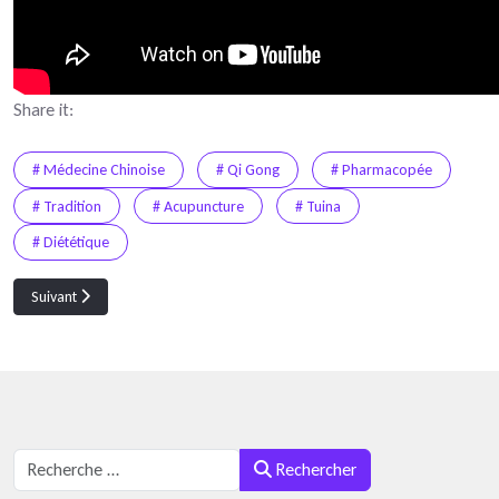
Share it:
# Médecine Chinoise
# Qi Gong
# Pharmacopée
# Tradition
# Acupuncture
# Tuina
# Diététique
Article suivant : Conférence SFERE : Grandes Lois du QI GONG et de la MTC
Suivant
Rechercher
Rechercher