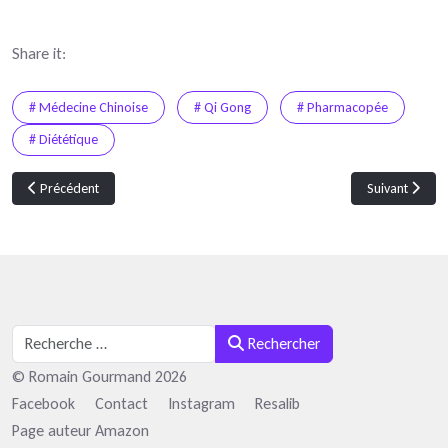
Share it:
# Médecine Chinoise
# Qi Gong
# Pharmacopée
# Diététique
Article précédent : Yǎng Shēng 養生 saison du printemps
Article suiva
Précédent
Suivant
Rechercher
Rechercher
© Romain Gourmand 2026
Facebook
Contact
Instagram
Resalib
Page auteur Amazon