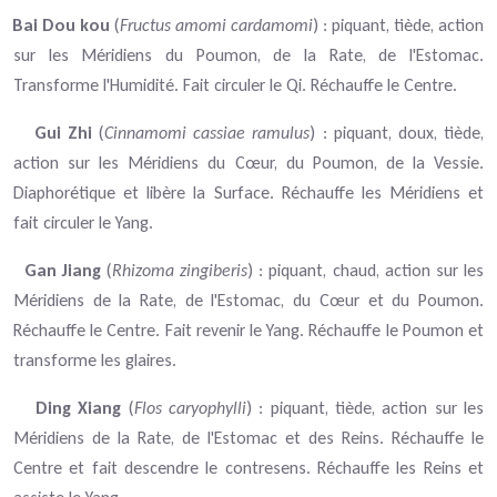
Bai Dou kou
(
Fructus amomi cardamomi
) :
piquant, tiède, action
sur les Méridiens du Poumon, de la Rate, de l'Estomac.
Transforme l'Humidité. Fait circuler le Qi. Réchauffe le Centre.
Gui Zhi
(
Cinnamomi cassiae ramulus
) :
piquant, doux, tiède,
action sur les Méridiens du Cœur, du Poumon, de la Vessie.
Diaphorétique et libère la Surface. Réchauffe les Méridiens et
fait circuler le Yang.
Gan Jiang
(
Rhizoma zingiberis
) :
p
iquant, chaud, action sur les
Méridiens de la Rate, de l'Estomac, du Cœur et du Poumon.
Réchauffe le Centre. Fait revenir le Yang. Réchauffe le Poumon et
transforme les glaires.
Ding Xiang
(
Flos caryophylli
) :
p
iquant, tiède, action sur les
Méridiens de la Rate, de l'Estomac et des Reins. Réchauffe le
Centre et fait descendre le contresens. Réchauffe les Reins et