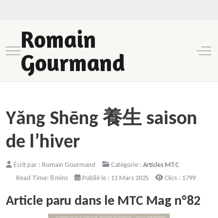
Romain
Mobile Menu Toggle
Off-
Gourmand
Yǎng Shēng 養生 saison
de l’hiver
Écrit par :
Romain Gourmand
Catégorie :
Articles MTC
Read Time: 8 mins
Publié le : 11 Mars 2025
Clics : 1799
Article paru dans le MTC Mag n°82