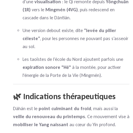
d’une
visualisation
: le Qì remonte depuis
Yǒngchuān
(1R)
vers le
Mìngmén (4VG)
, puis redescend en
cascade dans le Dāntián.
Une version debout existe, dite
“levée du pilier
céleste”
, pour les personnes ne pouvant pas s’asseoir
au sol.
Les taoïstes de l’école du Nord ajoutent parfois une
expiration sonore "Hē"
à la montée, pour activer
l'énergie de la Porte de la Vie (Mìngmén).
🌿 Indications thérapeutiques
Dàhán est le
point culminant du froid
, mais aussi la
veille du renouveau du printemps
. Ce mouvement vise à
mobiliser le Yang naissant
au cœur du Yin profond.