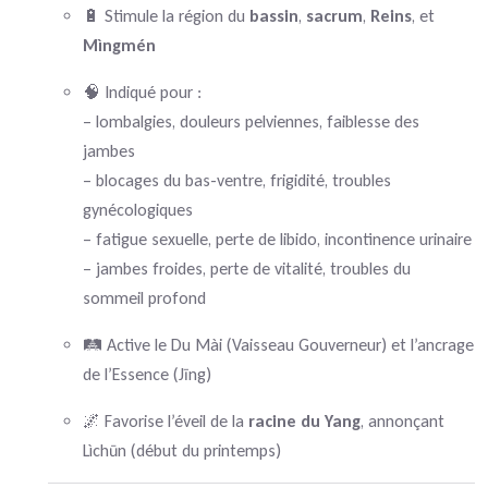
🔋 Stimule la région du
bassin
,
sacrum
,
Reins
, et
Mìngmén
🧠 Indiqué pour :
– lombalgies, douleurs pelviennes, faiblesse des
jambes
– blocages du bas-ventre, frigidité, troubles
gynécologiques
– fatigue sexuelle, perte de libido, incontinence urinaire
– jambes froides, perte de vitalité, troubles du
sommeil profond
🛤 Active le Du Mài (Vaisseau Gouverneur) et l’ancrage
de l’Essence (Jīng)
🌌 Favorise l’éveil de la
racine du Yang
, annonçant
Lìchūn (début du printemps)