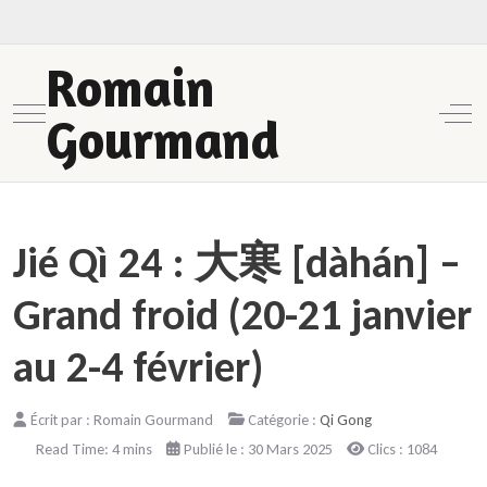
Romain
Mobile Menu Toggle
Off-
Gourmand
Jié Qì 24 : 大寒 [dàhán] –
Grand froid (20-21 janvier
au 2-4 février)
Écrit par :
Romain Gourmand
Catégorie :
Qi Gong
Read Time: 4 mins
Publié le : 30 Mars 2025
Clics : 1084