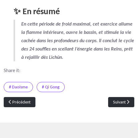
✨ En résumé
En cette période de
froid maximal
, cet exercice
allume
la flamme intérieure
,
ouvre le bassin
, et
stimule la vie
cachée dans les profondeurs du corps
. Il conclut le cycle
des 24 souffles en
scellant l’énergie dans les Reins
, prêt
à rejaillir dès Lìchūn.
Share it:
# Daoïsme
# Qi Gong
Article précédent : Programme de formation sur un cycle de 5 ans
Article suivant
Précédent
Suivant