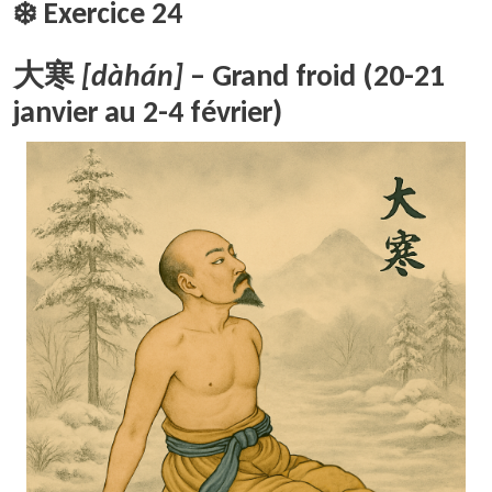
❄️ Exercice 24
大寒
[dàhán]
– Grand froid (20-21
janvier au 2-4 février)