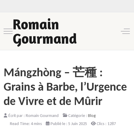
Romain
Mobile Menu Toggle
Off-
Gourmand
Mángzhòng – 芒種 :
Grains à Barbe, l’Urgence
de Vivre et de Mûrir
Écrit par :
Romain Gourmand
Catégorie :
Blog
Read Time: 4 mins
Publié le : 5 Juin 2025
Clics : 1287