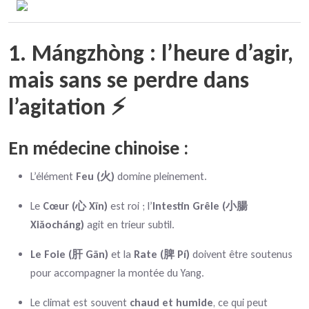
1. Mángzhòng : l’heure d’agir,
mais sans se perdre dans
l’agitation ⚡
En médecine chinoise :
L’élément
Feu (火)
domine pleinement.
Le
Cœur (心 Xīn)
est roi ; l’
Intestin Grêle (小腸
Xiǎocháng)
agit en trieur subtil.
Le Foie (肝 Gān)
et la
Rate (脾 Pí)
doivent être soutenus
pour accompagner la montée du Yang.
Le climat est souvent
chaud et humide
, ce qui peut