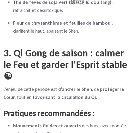
Thé de fèves de soja vert (綠豆湯 lǜ dòu tāng)
:
rafraîchit et désintoxique.
Fleur de chrysanthème et feuilles de bambou
:
clarifient le haut, apaisent le Shen.
3. Qi Gong de saison : calmer
le Feu et garder l’Esprit stable
☯️
L’enjeu de cette période est
d’ancrer le Shen
, de
protéger le
Cœur
, tout en
favorisant la circulation du Qì
.
Pratiques recommandées :
Mouvements fluides et ouverts
des bras, avec montée