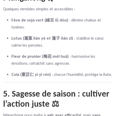
Quelques remèdes simples et accessibles :
Fève de soja vert (綠豆 lǜ dòu)
: élimine chaleur et
toxines.
Lotus (蓮葉 lián yè et 蓮子 lián zǐ)
: stabilise le cœur,
calme les pensées.
Fleur de prunier (梅花 méi huā)
: harmonise les
émotions, rafraîchit sans agresser.
Coix (薏苡仁 yì yǐ rén)
: chasse l’humidité, protège la Rate.
5. Sagesse de saison : cultiver
l’action juste ⚖️
Mángzhòng nous invite à
agir avec efficacité
, mais
sans