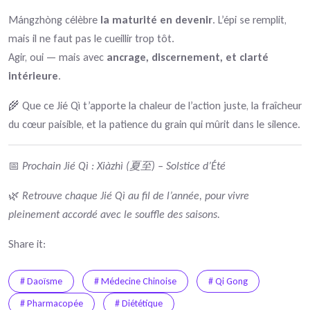
Mángzhòng célèbre
la maturité en devenir
. L’épi se remplit,
mais il ne faut pas le cueillir trop tôt.
Agir, oui — mais avec
ancrage, discernement, et clarté
intérieure
.
🌾 Que ce Jié Qì t’apporte la chaleur de l’action juste, la fraîcheur
du cœur paisible, et la patience du grain qui mûrit dans le silence.
📅
Prochain Jié Qì : Xiàzhì (夏至) – Solstice d’Été
🌿
Retrouve chaque Jié Qì au fil de l’année, pour vivre
pleinement accordé avec le souffle des saisons.
Share it:
# Daoïsme
# Médecine Chinoise
# Qi Gong
# Pharmacopée
# Diététique