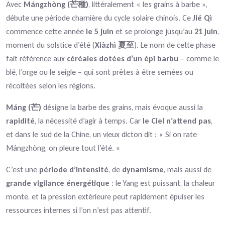
Avec
Mángzhòng (芒種)
, littéralement « les grains à barbe »,
débute une période charnière du cycle solaire chinois. Ce
Jié Qì
commence cette année
le 5 juin
et se prolonge jusqu’au
21 juin
,
moment du solstice d’été (
Xiàzhì 夏至
). Le nom de cette phase
fait référence aux
céréales dotées d’un épi barbu
– comme le
blé, l’orge ou le seigle – qui sont prêtes à être semées ou
récoltées selon les régions.
Máng (芒)
désigne la barbe des grains, mais évoque aussi la
rapidité
, la nécessité d’agir à temps. Car
le Ciel n’attend pas
,
et dans le sud de la Chine, un vieux dicton dit : « Si on rate
Mángzhòng, on pleure tout l’été. »
C’est une
période d’intensité
, de
dynamisme
, mais aussi de
grande vigilance énergétique
: le Yang est puissant, la chaleur
monte, et la pression extérieure peut rapidement épuiser les
ressources internes si l’on n’est pas attentif.