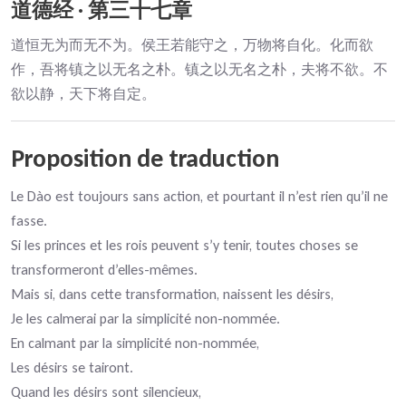
道德经 · 第三十七章
道恒无为而无不为。侯王若能守之，万物将自化。化而欲
作，吾将镇之以无名之朴。镇之以无名之朴，夫将不欲。不
欲以静，天下将自定。
Proposition de traduction
Le Dào est toujours sans action, et pourtant il n’est rien qu’il ne
fasse.
Si les princes et les rois peuvent s’y tenir, toutes choses se
transformeront d’elles-mêmes.
Mais si, dans cette transformation, naissent les désirs,
Je les calmerai par la simplicité non-nommée.
En calmant par la simplicité non-nommée,
Les désirs se tairont.
Quand les désirs sont silencieux,