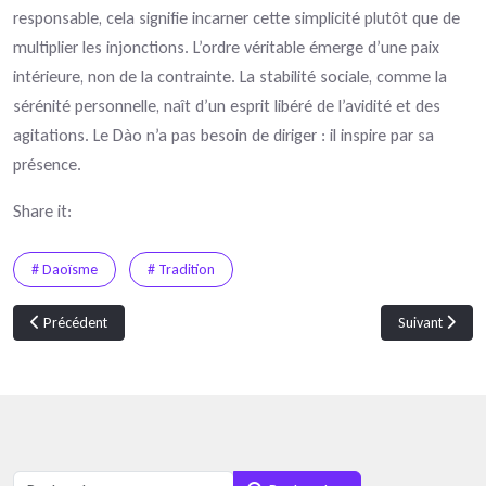
responsable, cela signifie incarner cette simplicité plutôt que de
multiplier les injonctions. L’ordre véritable émerge d’une paix
intérieure, non de la contrainte. La stabilité sociale, comme la
sérénité personnelle, naît d’un esprit libéré de l’avidité et des
agitations. Le Dào n’a pas besoin de diriger : il inspire par sa
présence.
Share it:
# Daoïsme
# Tradition
Article précédent : 🌌 L’homme qui rêvait d’être immortel
Article suivant
Précédent
Suivant
Rechercher