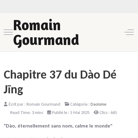
Romain
Mobile Menu Toggle
Off-
Gourmand
Chapitre 37 du Dào Dé
Jīng
Écrit par :
Romain Gourmand
Catégorie :
Daoïsme
Read Time: 3 mins
Publié le : 5 Mai 2025
Clics : 665
"Dào, éternellement sans nom, calme le monde"