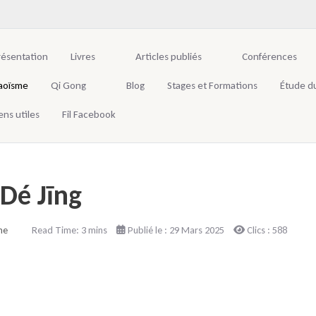
résentation
Livres
Articles publiés
Conférences
aoïsme
Qi Gong
Blog
Stages et Formations
Étude d
ens utiles
Fil Facebook
Dé Jīng
me
Read Time: 3 mins
Publié le : 29 Mars 2025
Clics : 588