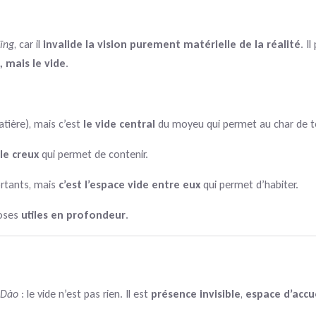
īng
, car il
invalide la vision purement matérielle de la réalité
. I
, mais le vide
.
atière), mais c’est
le vide central
du moyeu qui permet au char de t
 le creux
qui permet de contenir.
ortants, mais
c’est l’espace vide entre eux
qui permet d’habiter.
hoses
utiles en profondeur
.
Dào
: le vide n’est pas rien. Il est
présence invisible
,
espace d’accu