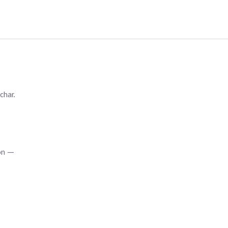
char.
son —