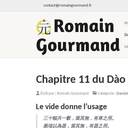
contact@romaingourmand.fr
Romain
P
D
Gourmand
Li
Chapitre 11 du Dào 
Écrit par :
Romain Gourmand
Catégorie :
Daoïs
Le vide donne l’usage
三十輻共一轂，當其無，有車之用。
埏埴以為器，當其無，有器之用。