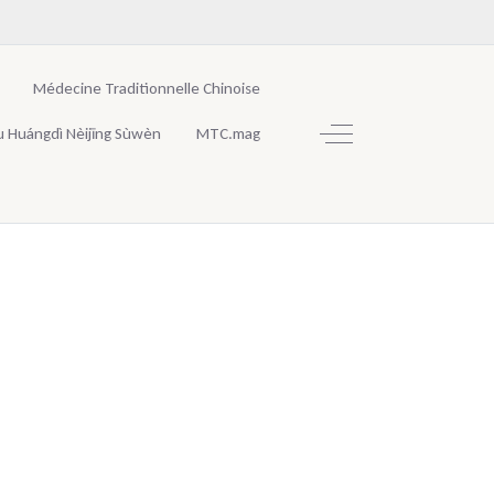
Médecine Traditionnelle Chinoise
Off-Canvas Toggle
u Huángdì Nèijīng Sùwèn
MTC.mag