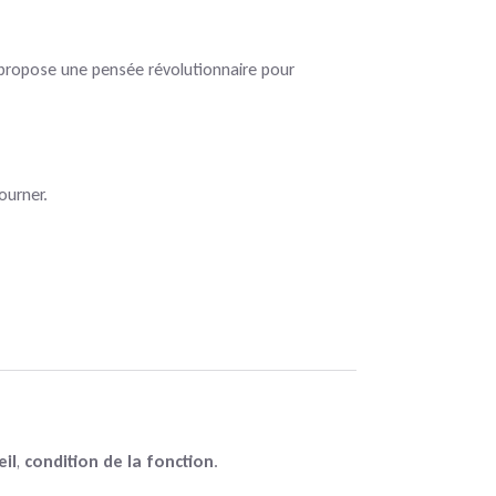
l propose une pensée révolutionnaire pour
ourner.
eil
,
condition de la fonction
.