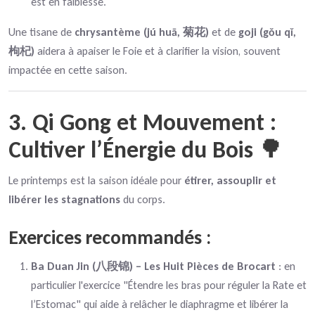
est en faiblesse.
Une tisane de
chrysantème (jú huā, 菊花)
et de
goji (gǒu qǐ,
枸杞)
aidera à apaiser le Foie et à clarifier la vision, souvent
impactée en cette saison.
3. Qi Gong et Mouvement :
Cultiver l’Énergie du Bois 🌳
Le printemps est la saison idéale pour
étirer, assouplir et
libérer les stagnations
du corps.
Exercices recommandés :
Ba Duan Jin (八段锦) – Les Huit Pièces de Brocart
: en
particulier l'exercice "Étendre les bras pour réguler la Rate et
l’Estomac" qui aide à relâcher le diaphragme et libérer la