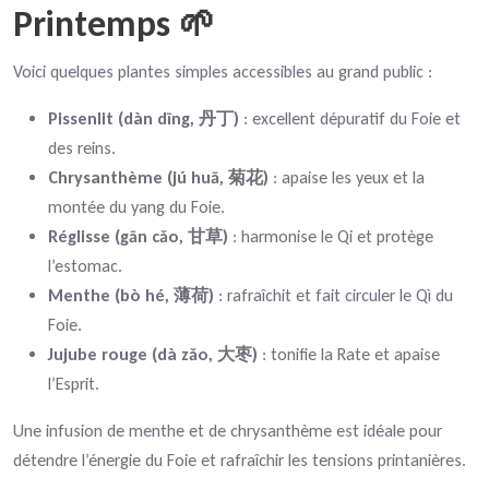
Printemps 🌱
Voici quelques plantes simples accessibles au grand public :
Pissenlit (dàn dīng, 丹丁)
: excellent dépuratif du Foie et
des reins.
Chrysanthème (jú huā, 菊花)
: apaise les yeux et la
montée du yang du Foie.
Réglisse (gān cǎo, 甘草)
: harmonise le Qi et protège
l’estomac.
Menthe (bò hé, 薄荷)
: rafraîchit et fait circuler le Qì du
Foie.
Jujube rouge (dà zǎo, 大枣)
: tonifie la Rate et apaise
l’Esprit.
Une infusion de menthe et de chrysanthème est idéale pour
détendre l’énergie du Foie et rafraîchir les tensions printanières.