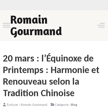
Romain
Mobile Menu Toggle
Off-
Gourmand
20 mars : l’Équinoxe de
Printemps : Harmonie et
Renouveau selon la
Tradition Chinoise
Écrit par :
Romain Gourmand
Catégorie :
Blog