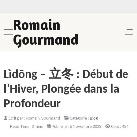
Romain
Mobile Menu Toggle
Off-
Gourmand
Lìdōng – 立冬 : Début de
l’Hiver, Plongée dans la
Profondeur
Écrit par :
Romain Gourmand
Catégorie :
Blog
Read Time: 3 mins
Publié le : 6 Novembre 2025
Clics : 454