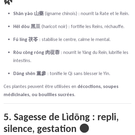
🌿
Shān yào 山藥
(igname chinois) : nourrit la Rate et le Rein.
Hēi dòu 黑豆
(haricot noir) : fortifie les Reins, réchauffe.
Fú líng 茯苓
: stabilise le centre, calme le mental.
Ròu cōng róng 肉蓯蓉
: nourrit le Yáng du Rein, lubrifie les
intestins.
Dāng shēn 黨參
: tonifie le Qì sans blesser le Yīn.
Ces plantes peuvent être utilisées en
décoctions, soupes
médicinales, ou bouillies sucrées
.
5. Sagesse de Lìdōng : repli,
silence, gestation 🌑