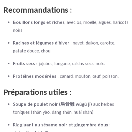
Recommandations :
Bouillons longs et riches
, avec os, moelle, algues, haricots
noirs.
Racines et légumes d’hiver
: navet, daikon, carotte,
patate douce, chou.
Fruits secs
: jujubes, longane, raisins secs, noix.
Protéines modérées
: canard, mouton, œuf, poisson.
Préparations utiles :
Soupe de poulet noir (烏骨雞 wūgǔ jī)
aux herbes
toniques (shān yào, dang shēn, huái shān).
Riz gluant au sésame noir et gingembre doux
: