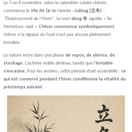
Le 7 ou 8 novembre, selon le calendrier solaire chinois,
commence le
19e Jié Qì
de l’année :
Lìdōng (立冬)
–
“Établissement de l’Hiver”
. Le mot
dōng 冬
signifie « fin,
fermeture, repli ».
L’hiver commence symboliquement
,
même si la rigueur du froid n’est pas encore pleinement
installée.
La nature entre dans une phase
de repos, de silence, de
stockage
. L’activité visible diminue, tandis que l’
invisible
s’enracine
. Pour les anciens, cette période était essentielle :
ce
qui est conservé pendant l’hiver conditionne la vitalité du
printemps suivant
.