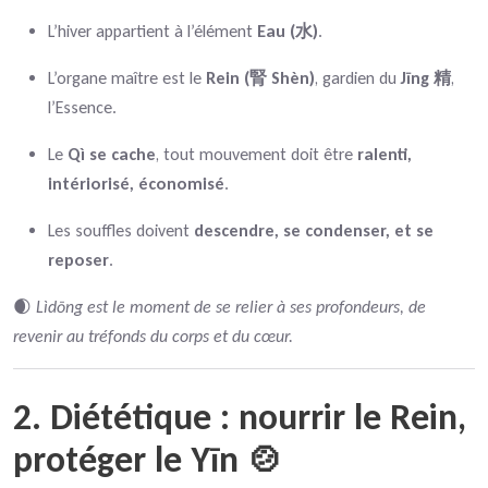
L’hiver appartient à l’élément
Eau (水)
.
L’organe maître est le
Rein (腎 Shèn)
, gardien du
Jīng 精
,
l’Essence.
Le
Qì se cache
, tout mouvement doit être
ralenti,
intériorisé, économisé
.
Les souffles doivent
descendre, se condenser, et se
reposer
.
🌒
Lìdōng est le moment de se relier à ses profondeurs, de
revenir au tréfonds du corps et du cœur.
2. Diététique : nourrir le Rein,
protéger le Yīn 🍲