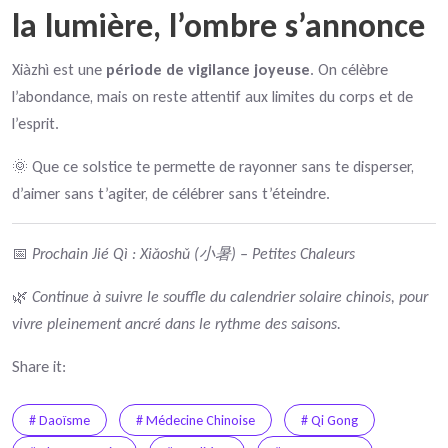
la lumière, l’ombre s’annonce
Xiàzhì est une
période de vigilance joyeuse
. On célèbre
l’abondance, mais on reste attentif aux limites du corps et de
l’esprit.
🌞 Que ce solstice te permette de rayonner sans te disperser,
d’aimer sans t’agiter, de célébrer sans t’éteindre.
📅
Prochain Jié Qì : Xiǎoshǔ (小暑) – Petites Chaleurs
🌿
Continue à suivre le souffle du calendrier solaire chinois, pour
vivre pleinement ancré dans le rythme des saisons.
Share it:
# Daoïsme
# Médecine Chinoise
# Qi Gong