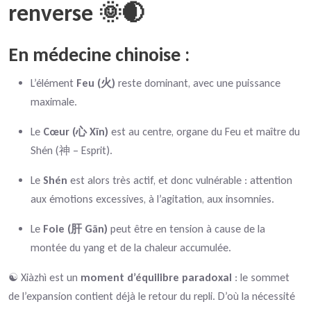
renverse 🌞🌒
En médecine chinoise :
L’élément
Feu (火)
reste dominant, avec une puissance
maximale.
Le
Cœur (心 Xīn)
est au centre, organe du Feu et maître du
Shén (神 – Esprit).
Le
Shén
est alors très actif, et donc vulnérable : attention
aux émotions excessives, à l’agitation, aux insomnies.
Le
Foie (肝 Gān)
peut être en tension à cause de la
montée du yang et de la chaleur accumulée.
☯️ Xiàzhì est un
moment d’équilibre paradoxal
: le sommet
de l’expansion contient déjà le retour du repli. D’où la nécessité