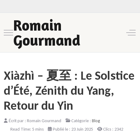
Romain
Mobile Menu Toggle
Off-
Gourmand
Xiàzhì – 夏至 : Le Solstice
d’Été, Zénith du Yang,
Retour du Yin
Écrit par :
Romain Gourmand
Catégorie :
Blog
Read Time: 5 mins
Publié le : 23 Juin 2025
Clics : 2342