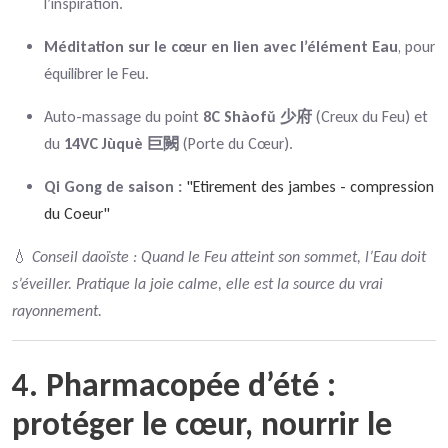
l’inspiration.
Méditation sur le cœur en lien avec l’élément Eau
, pour
équilibrer le Feu.
Auto-massage du point
8C Shàofǔ 少府
(Creux du Feu) et
du
14VC Jùquè 巨闕
(Porte du Cœur).
Qi Gong de saison :
"Etirement des jambes - compression
du Coeur"
💧
Conseil daoïste : Quand le Feu atteint son sommet, l’Eau doit
s’éveiller. Pratique la joie calme, elle est la source du vrai
rayonnement.
4. Pharmacopée d’été :
protéger le cœur, nourrir le