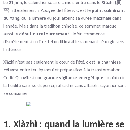
Le
21 juin
, le calendrier solaire chinois entre dans le
Xiàzhì (夏
至)
, littéralement « Apogée de l’Été ». C’est le
point culminant
du Yang
, où la lumière du jour atteint sa durée maximale dans
l’année. Mais dans la tradition chinoise, ce sommet marque
aussi
le début du retournement
: le Yin commence
discrètement à croître, tel un fil invisible ramenant l’énergie vers
l’intérieur.
Xiàzhì n’est pas seulement le cœur de l’été, c’est
la charnière
céleste
entre feu épanoui et préparation à la transformation.
Ce Jié Qì invite à une
grande vigilance énergétique
: maintenir
la fluidité sans se disperser, rafraîchir sans affaiblir, rayonner sans
se consumer.
1. Xiàzhì : quand la lumière se