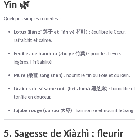
Yin 🌿
Quelques simples remèdes :
Lotus (lián zǐ 莲子 et lián yè 荷叶)
: équilibre le Cœur,
rafraîchit et calme.
Feuilles de bambou (zhú yè 竹葉)
: pour les fièvres
légères, l’irritabilité.
Mûre (桑葚 sāng shèn)
: nourrit le Yin du Foie et du Rein.
Graines de sésame noir (hēi zhīmá 黑芝麻)
: humidifie et
tonifie en douceur.
Jujube rouge (dà zǎo 大枣)
: harmonise et nourrit le Sang.
5. Sagesse de Xiàzhì : fleurir