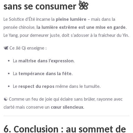
sans se consumer 🌺
Le Solstice d’Été incarne la
pleine lumière
– mais dans la
pensée chinoise,
la lumière extrême est une mise en garde
.
Le Yang, pour demeurer juste, doit s’adosser à la fraîcheur du Yin.
🕊️ Ce Jié Qì enseigne :
La
maîtrise dans l’expression
.
La
tempérance dans la fête
.
Le
respect du repos
même dans le tumulte.
☯️ Comme un feu de joie qui éclaire sans brûler, rayonne avec
clarté mais conserve un
cœur silencieux
.
6. Conclusion : au sommet de