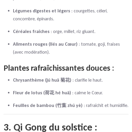
Légumes digestes et légers
: courgettes, céleri,
concombre, épinards.
Céréales fraîches
: orge, millet, riz gluant.
Aliments rouges (liés au Cœur)
: tomate, goji, fraises
(avec modération).
Plantes rafraîchissantes douces :
Chrysanthème (jú huā 菊花)
: clarifie le haut.
Fleur de lotus (荷花 hé huā)
: calme le Cœur.
Feuilles de bambou (竹葉 zhú yè)
: rafraîchit et humidifie.
3. Qi Gong du solstice :