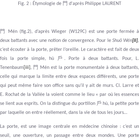
門
Fig.
2
: Étymologie de
d'après Philippe LAURENT
門
Mén (fig.2), d’après Wieger (W129C) est une porte fermée 
deux battants avec une notion de convergence.
Pour le
Shuō Wén
[ii]
c’est écouter à la porte, prêter l’oreille. Le caractère est fait de deux
戶
fois la porte simple,
hù
. Porte à deux battants. Pour, L
門
Tenenbaum
[iii]
,
Mén est la porte monumentale à deux battants
celle qui marque la limite entre deux espaces différents, une porte
qui peut même faire son office sans qu’il y ait de murs. Cl. Larre et
E. Rochat de la Vallée la voient comme le lieu « par où les essences
戶
se lient aux esprits. On la distingue du portillon
hù, la petite port
par laquelle on entre réellement, dans la vie de tous les jours…
La porte, est une image centrale en médecine chinoise : c’est un
seuil, une ouverture, un passage entre deux mondes. Une porte