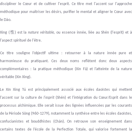
discipliner le Cœur et de cultiver l'esprit. Ce titre met l'accent sur l'approche
méthodique pour maîtriser les désirs, purifier le mental et aligner le Cœur avec
le Dào.
Xìng (
) est la
nature véritable
, ou essence innée, liée au Shén (l'esprit) et à
性
l'aspect spirituel de l'être.
Ce titre souligne l’objectif ultime : retourner à la nature innée pure et
harmonieuse du pratiquant. Ces deux noms reflètent donc deux aspects
complémentaires : la pratique méthodique (Xīn Fǎ) et l’atteinte de la nature
véritable (Xīn Xìng).
Le Xīn Xìng Tú est principalement associé aux écoles daoïstes qui mettent
l'accent sur la culture de
l'esprit
(Shén) et l'intégration du Cœur/Esprit dans l
processus alchimique. Elle serait issue des lignées influencées par les courants
de la Période Sòng
(960-1279), notamment la synthèse entre les écoles daoïstes,
confucianistes et bouddhistes (Chán). On retrouve son enseignement dans
certains textes de l’école de la Perfection Totale, qui valorise fortement la