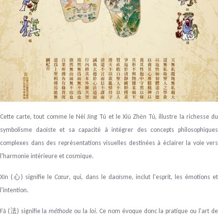
Cette carte, tout comme le
Nèi Jīng Tú
et le
Xiū Zhēn Tú
, illustre la richesse du
symbolisme daoïste et sa capacité à intégrer des concepts philosophiques
complexes dans des représentations visuelles destinées à éclairer la voie vers
l'harmonie intérieure et cosmique.
Xīn (
) signifie le
Cœur
, qui, dans le daoïsme, inclut l'esprit, les émotions e
心
l'intention.
Fǎ
(
) signifie la
méthode
ou la
loi
. Ce nom évoque donc la pratique ou l'art d
法