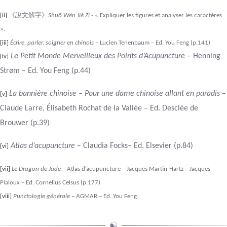
《
說
文解字》
[ii]
Shuō Wén Jiě Zì -
« Expliquer les figures et analyser les caractères
».
[iii]
Écrire, parler, soigner en chinois
– Lucien Tenenbaum – Ed. You Feng (p.141)
Le Petit Monde Merveilleux des Points d’Acupuncture
– Henning
[iv]
Strøm – Ed. You Feng (p.44)
La bannière chinoise – Pour une dame chinoise allant en paradis
–
[v]
Claude Larre, Élisabeth Rochat de la Vallée – Ed. Desclée de
Brouwer (p.39)
Atlas d’acupuncture
– Claudia Focks– Ed. Elsevier (p.84)
[vi]
[vii]
Le Dragon de Jade
– Atlas d’acupuncture – Jacques Martin-Hartz – Jacques
Pialoux – Ed. Cornelius Celsus (p.177)
[viii]
Punctologie générale
– AGMAR – Ed. You Feng.