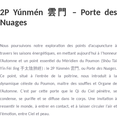
2P Yúnmén
– Porte de
雲門
Nuages
Nous poursuivons notre exploration des points d’acupuncture à
travers les saisons énergétiques, en mettant aujourd’hui à l’honneur
l’Automne et un point essentiel du Méridien du Poumon (Shǒu Tài
手太陰肺經
雲門
Yīn Fèi Jīng
) : le 2P Yúnmén
, ou
Porte des Nuages
Ce point, situé à l’entrée de la poitrine, nous introduit à la
dynamique céleste du Poumon, maître des souffles et Organe de
l’Automne. C’est par cette porte que le Qì du Ciel pénètre, se
condense, se purifie et se diffuse dans le corps. Une invitation à
ressentir le monde, à entrer en contact, et à laisser circuler l’air et
l’émotion, entre Ciel et peau.