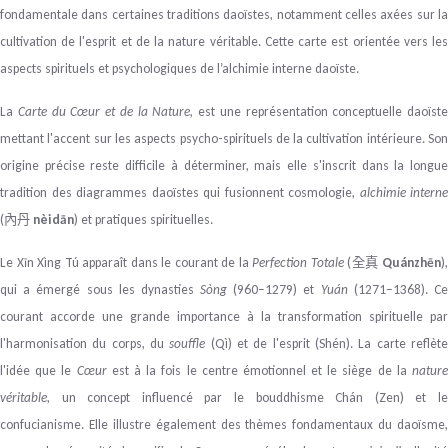
fondamentale dans certaines traditions daoïstes, notamment celles axées sur la
cultivation de l'esprit et de la nature véritable. Cette carte est orientée vers les
aspects spirituels et psychologiques de l’alchimie interne daoïste.
La
Carte du Cœur et de la Nature
, est une représentation conceptuelle daoïste
mettant l'accent sur les aspects psycho-spirituels de la cultivation intérieure. Son
origine précise reste difficile à déterminer, mais elle s'inscrit dans la longue
tradition des diagrammes daoïstes qui fusionnent cosmologie,
alchimie interne
(
nèidān
) et pratiques spirituelles.
內丹
Le Xīn Xìng Tú apparaît dans le courant de la
Perfection Totale
(
Quánzhēn
),
全真
qui a émergé sous les dynasties
Sòng
(960–1279) et
Yuán
(1271–1368). C
courant accorde une grande importance à la transformation spirituelle par
l'harmonisation du corps, du
souffle
(Qì) et de l'esprit (Shén). La carte reflèt
l'idée que le
Cœur
est à la fois le centre émotionnel et le siège de la
nature
véritable
, un concept influencé par le bouddhisme Chán (Zen) et le
confucianisme. Elle illustre également des thèmes fondamentaux du daoïsme,