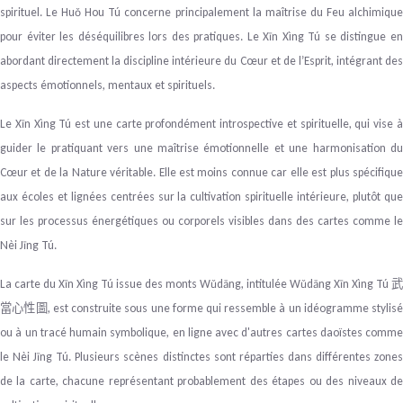
spirituel. Le Huǒ Hou
Tú
concerne principalement la maîtrise du Feu alchimiqu
pour éviter les déséquilibres lors des pratiques. Le Xīn Xìng Tú se distingue en
abordant directement la discipline intérieure du Cœur et de l’Esprit, intégrant des
aspects émotionnels, mentaux et spirituels.
Le Xīn Xìng Tú est une carte profondément introspective et spirituelle, qui vise à
guider le pratiquant vers une maîtrise émotionnelle et une harmonisation du
Cœur et de la Nature véritable. Elle est moins connue car elle est plus spécifique
aux écoles et lignées centrées sur la cultivation spirituelle intérieure, plutôt que
sur les processus énergétiques ou corporels visibles dans des cartes comme le
Nèi Jīng Tú.
La carte du Xīn Xìng Tú issue des monts Wǔdāng, intitulée Wǔdāng Xīn Xìng Tú
武
, est construite sous une forme qui ressemble à un idéogramme stylis
當心性圖
ou à un tracé humain symbolique, en ligne avec d'autres cartes daoïstes comme
le Nèi Jīng Tú. Plusieurs scènes distinctes sont réparties dans différentes zones
de la carte, chacune représentant probablement des étapes ou des niveaux de