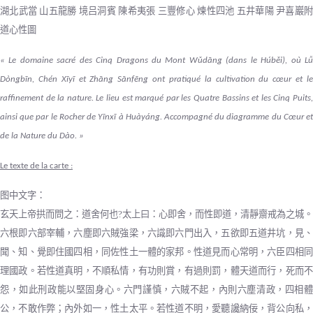
湖北武當 山五龍勝 境吕洞賓 陳希夷張 三豐修心 煉性四池 五井華陽 尹喜巖附
道心性圖
« Le domaine sacré des Cinq Dragons du Mont Wǔdāng (dans le Húběi), où Lǚ
Dòngbīn, Chén Xīyī et Zhāng Sānfēng ont pratiqué la cultivation du cœur et le
raffinement de la nature. Le lieu est marqué par les Quatre Bassins et les Cinq Puits,
ainsi que par le Rocher de Yīnxī à Huàyáng. Accompagné du diagramme du Cœur et
de la Nature du Dào. »
Le texte de la carte :
图中文字：
玄天上帝拱而問之：道舍何也
?
太上曰：心即舍，而性即道，清靜齋戒為之城。
六根即六部宰輔，六塵即六賊強梁，六識即六門出入，五欲即五道井坑，見、
聞、知、覺即住國四相，同佐性土一體的家邦。性道見而心常明，六臣四相同
理國政。若性道真明，不順私情，有功則賞，有過則罰，體天道而行，死而不
怨，如此刑政能以堅固身心。六門謹慎，六賊不起，內則六塵清政，四相體
公，不敢作弊；內外如一，性土太平。若性道不明，愛聽讒納佞，背公向私，