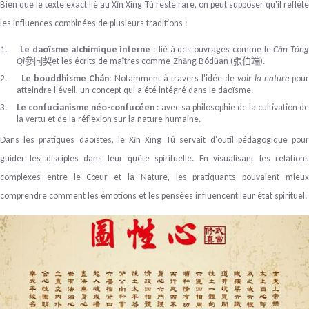
Bien que le texte exact lié au Xīn Xìng Tú reste rare, on peut supposer qu'il reflète
les influences combinées de plusieurs traditions :
1.
Le daoïsme alchimique interne
: lié à des ouvrages comme le
Cān Tón
Qì
et les écrits de maîtres comme
Zhāng Bódūan (
).
參同契
張伯端
2.
Le bouddhisme Chán
: Notamment à travers l'idée de
voir la nature
pour
atteindre l'éveil, un concept qui a été intégré dans le daoïsme.
3.
Le confucianisme néo-confucéen
: avec sa philosophie de la cultivation de
la vertu et de la réflexion sur la nature humaine.
Dans les pratiques daoïstes, le Xīn Xìng Tú servait d'outil pédagogique pour
guider les disciples dans leur quête spirituelle. En visualisant les relations
complexes entre le Cœur et la Nature, les pratiquants pouvaient mieux
comprendre comment les émotions et les pensées influencent leur état spirituel.