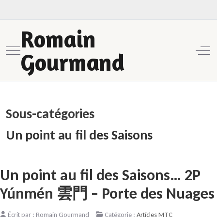
Romain
Mobile Menu Toggle
Off-
Gourmand
Sous-catégories
Un point au fil des Saisons
Un point au fil des Saisons… 2P
Yúnmén 雲門 – Porte des Nuages
Écrit par :
Romain Gourmand
Catégorie :
Articles MTC