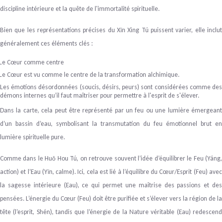
discipline intérieure et la quête de l'immortalité spirituelle.
Bien que les représentations précises du Xīn Xìng Tú puissent varier, elle inclut
généralement ces éléments clés :
Le Cœur comme centre
Le Cœur est vu comme le centre de la transformation alchimique.
Les émotions désordonnées (soucis, désirs, peurs) sont considérées comme des
démons internes qu’il faut maîtriser pour permettre à l'esprit de s'élever.
Dans la carte, cela peut être représenté par un feu ou une lumière émergeant
d’un bassin d’eau, symbolisant la transmutation du feu émotionnel brut en
lumière spirituelle pure.
Comme dans le Huǒ Hou
Tú
, on retrouve souvent l’idée d’équilibrer le Feu (
Yáng
action) et l’Eau (
Yīn
, calme). Ici, cela est lié à l’équilibre du Cœur/Esprit (Feu) ave
la sagesse intérieure (Eau), ce qui permet une maîtrise des passions et des
pensées. L’énergie du Cœur (Feu) doit être purifiée et s’élever vers la région de la
tête (l’esprit, Shén), tandis que l’énergie de la Nature véritable (Eau) redescend