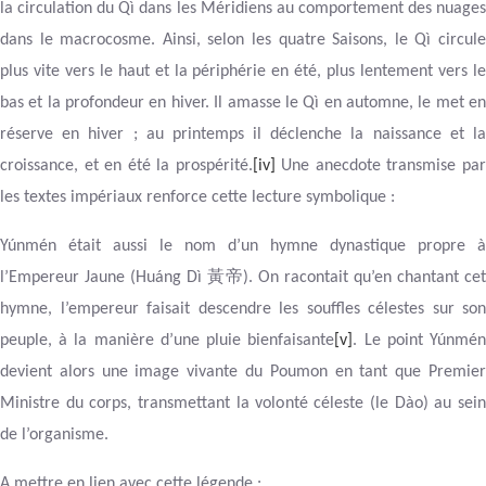
la circulation du Qì dans les Méridiens au comportement des nuages
dans le macrocosme. Ainsi, selon les quatre Saisons, le Qì circule
plus vite vers le haut et la périphérie en été, plus lentement vers le
bas et la profondeur en hiver. Il amasse le Qì en automne, le met en
réserve en hiver ; au printemps il déclenche la naissance et la
croissance, et en été la prospérité.
[iv]
Une anecdote transmise pa
les textes impériaux renforce cette lecture symbolique :
Yúnmén était aussi le nom d’un hymne dynastique propre à
黃帝
l’Empereur Jaune (Huáng Dì
). On racontait qu’en chantant ce
hymne, l’empereur faisait descendre les souffles célestes sur son
peuple, à la manière d’une pluie bienfaisante
[v]
. Le point Yúnmé
devient alors une image vivante du Poumon en tant que Premier
Ministre du corps, transmettant la volonté céleste (le Dào) au sein
de l’organisme.
A mettre en lien avec cette légende :