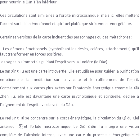
pour nourrir le Dān Tián inférieur.
Ces circulations sont similaires à l’orbite microcosmique, mais ici elles mettent
l’accent sur le lien émotionnel et spirituel plutôt que strictement énergétique.
Certaines versions de la carte incluent des personnages ou des métaphores :
Les démons émotionnels (symbolisant les désirs, colères, attachements) qu’i
faut transformer en forces positives.
Les sages ou immortels guidant l’esprit vers la lumière (le Dào).
Le Xīn Xìng Tú est une carte introvertie. Elle est utilisée pour guider la purification
émotionnelle, la méditation sur la vacuité et le raffinement de l’esprit.
Contrairement aux cartes plus axées sur l’anatomie énergétique comme le
Xiū
Zhēn Tú
, elle est davantage une carte psychologique et spirituelle, dédiée 
l’alignement de l’esprit avec la voie du Dào.
Le
Nèi Jīng Tú
se concentre sur le corps énergétique, la circulation du Qì du Cie
antérieur
et l’orbite microcosmique. Le
Xiū Zhēn Tú
intègre une visio
炁
complète de l’alchimie interne, avec une carte du processus énergétique et