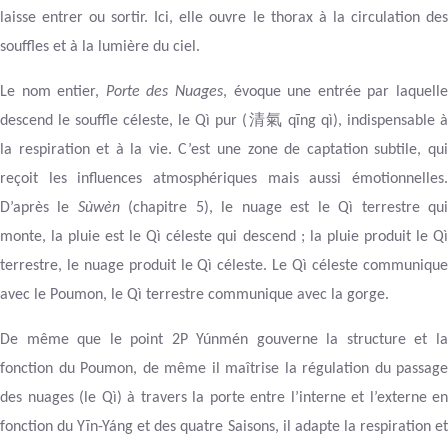
laisse entrer ou sortir. Ici, elle ouvre le thorax à la circulation des
souffles et à la lumière du ciel.
Le nom entier,
Porte des Nuages
, évoque une entrée par laquell
清氣
descend le souffle céleste, le Qì pur (
qīng qì), indispensable 
la respiration et à la vie. C’est une zone de captation subtile, qui
reçoit les influences atmosphériques mais aussi émotionnelles.
D’après le
Sùwèn
(chapitre 5), le nuage est le Qì terrestre qu
monte, la pluie est le Qì céleste qui descend ; la pluie produit le Qì
terrestre, le nuage produit le Qì céleste. Le Qì céleste communique
avec le Poumon, le Qì terrestre communique avec la gorge.
De même que le point 2P Yúnmén gouverne la structure et la
fonction du Poumon, de même il maîtrise la régulation du passage
des nuages (le Qì) à travers la porte entre l’interne et l’externe en
fonction du Yīn-Yáng et des quatre Saisons, il adapte la respiration et