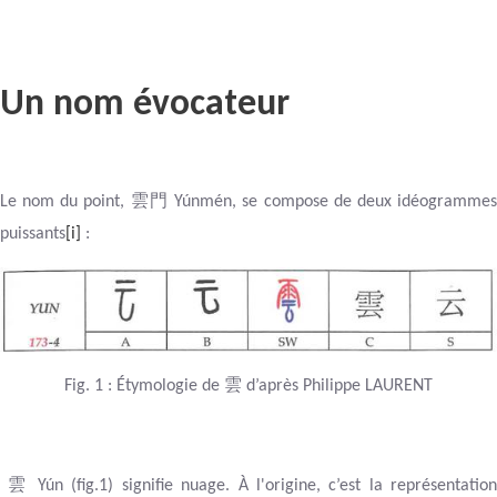
Un nom évocateur
雲門
Le nom du point,
Yúnmén, se compose de deux idéogramme
puissants
[i]
:
雲
Fig.
1
: Étymologie de
d’après Philippe LAURENT
雲
Yún (fig.1) signifie nuage.
À l'origine, c’est la représentatio