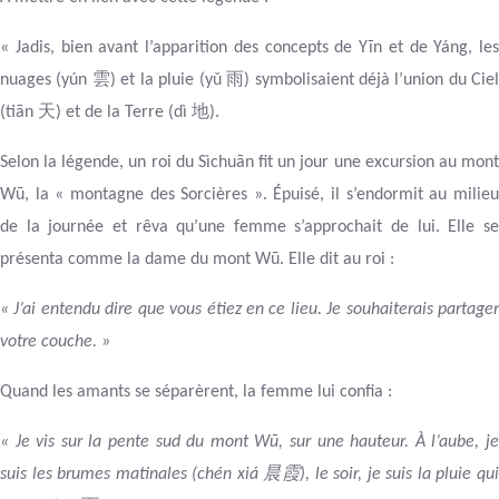
« Jadis, bien avant l’apparition des concepts de Yīn et de Yáng, les
雲
雨
nuages (yún
) et la pluie (yǔ
) symbolisaient déjà l’union du Cie
天
地
(tiān
) et de la Terre (dì
).
Selon la légende, un roi du Sìchuān fit un jour une excursion au mont
Wū, la « montagne des Sorcières ». Épuisé, il s’endormit au milieu
de la journée et rêva qu’une femme s’approchait de lui. Elle se
présenta comme la dame du mont Wū. Elle dit au roi :
« J’ai entendu dire que vous étiez en ce lieu. Je souhaiterais partager
votre couche. »
Quand les amants se séparèrent, la femme lui confia :
« Je vis sur la pente sud du mont Wū, sur une hauteur. À l’aube, je
晨霞
suis les brumes matinales (chén xiá
), le soir, je suis la pluie qu