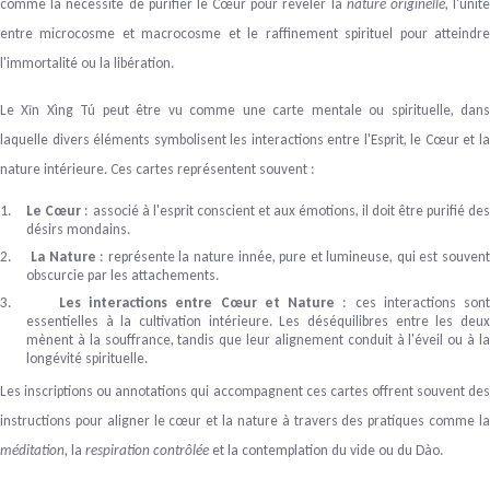
comme l
a nécessité de purifier le Cœur pour révéler la
nature originelle
, l'unit
entre microcosme et macrocosme et le raffinement spirituel pour atteindre
l'immortalité ou la libération.
Le Xīn Xìng Tú peut être vu comme une carte mentale ou spirituelle, dans
laquelle divers éléments symbolisent les interactions entre l'Esprit, le Cœur et la
nature intérieure. Ces cartes représentent souvent :
1.
Le Cœur
: associé à l'esprit conscient et aux émotions, il doit être purifié de
désirs mondains.
2.
La Nature
: représente la nature innée, pure et lumineuse, qui est souven
obscurcie par les attachements.
3.
Les interactions entre Cœur et Nature
: ces interactions sont
essentielles à la cultivation intérieure. Les déséquilibres entre les deux
mènent à la souffrance, tandis que leur alignement conduit à l'éveil ou à la
longévité spirituelle.
Les inscriptions ou annotations qui accompagnent ces cartes offrent souvent des
instructions pour aligner le cœur et la nature à travers des pratiques comme l
a
méditation
, la
respiration contrôlée
et la contemplation du vide ou du Dào.