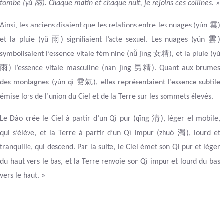
雨
tombe (yǔ
). Chaque matin et chaque nuit, je rejoins ces collines. »
雲
Ainsi, les anciens disaient que les relations entre les nuages (yún
雨
雲
et la pluie (yǔ
) signifiaient l’acte sexuel. Les nuages (yún
)
女精
symbolisaient l’essence vitale féminine (nǚ jīng
), et la pluie (y
雨
男精
) l’essence vitale masculine (nán jīng
). Quant aux brume
雲氣
des montagnes (yún qì
), elles représentaient l’essence subtil
émise lors de l’union du Ciel et de la Terre sur les sommets élevés.
清
Le Dào crée le Ciel à partir d’un Qì pur (qīng
), léger et mobile
濁
qui s’élève, et la Terre à partir d’un Qì impur (zhuó
), lourd e
tranquille, qui descend. Par la suite, le Ciel émet son Qì pur et léger
du haut vers le bas, et la Terre renvoie son Qì impur et lourd du bas
vers le haut. »