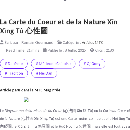
La Carte du Coeur et de la Nature Xīn
Xìng Tú 心性圖
Écrit par :
Romain Gourmand
Catégorie :
Articles MTC
Read Time: 21 mins
Publié le : 8 Juillet 2025
Clics : 2180
# Daoïsme
# Médecine Chinoise
# Qi Gong
# Tradition
# Nei Dan
Article paru dans le MTC Mag n°84
Le
Diagramme de la Méthode du Cœur
(
Xīn Fǎ Tú
) ou la
Carte du Cœur e
心法圖
de la Nature
(
Xīn Xìng Tú
) est une Carte moins connue que le
Nèi Jīng T
心性圖
, le
Xiū Zhēn Tú
et le Huǒ Hou
Tú
, mais elle est tout auss
內經圖
修真圖
火候圖