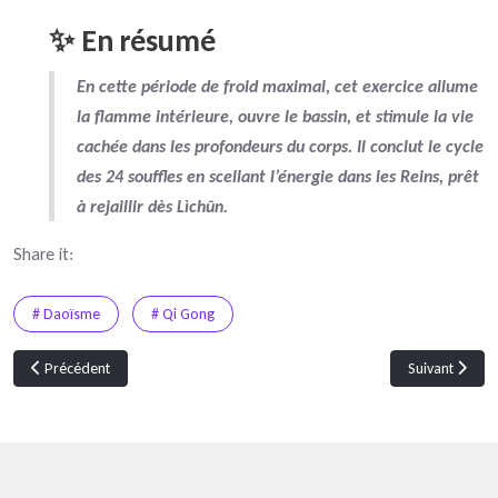
✨ En résumé
En cette période de
froid maximal
, cet exercice
allume
la flamme intérieure
,
ouvre le bassin
, et
stimule la vie
cachée dans les profondeurs du corps
. Il conclut le cycle
des 24 souffles en
scellant l’énergie dans les Reins
, prêt
à rejaillir dès Lìchūn.
Share it:
# Daoïsme
# Qi Gong
Article précédent : Programme de formation sur un cycle de 5 ans
Article suivant
Précédent
Suivant