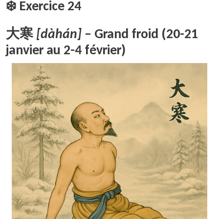
❄️ Exercice 24
大寒
[dàhán]
– Grand froid (20-21
janvier au 2-4 février)