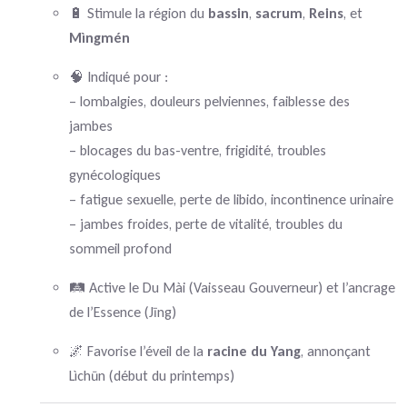
🔋 Stimule la région du
bassin
,
sacrum
,
Reins
, et
Mìngmén
🧠 Indiqué pour :
– lombalgies, douleurs pelviennes, faiblesse des
jambes
– blocages du bas-ventre, frigidité, troubles
gynécologiques
– fatigue sexuelle, perte de libido, incontinence urinaire
– jambes froides, perte de vitalité, troubles du
sommeil profond
🛤 Active le Du Mài (Vaisseau Gouverneur) et l’ancrage
de l’Essence (Jīng)
🌌 Favorise l’éveil de la
racine du Yang
, annonçant
Lìchūn (début du printemps)