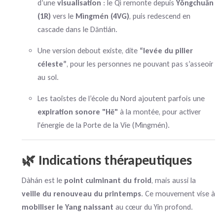
d’une
visualisation
: le Qì remonte depuis
Yǒngchuān
(1R)
vers le
Mìngmén (4VG)
, puis redescend en
cascade dans le Dāntián.
Une version debout existe, dite
“levée du pilier
céleste”
, pour les personnes ne pouvant pas s’asseoir
au sol.
Les taoïstes de l’école du Nord ajoutent parfois une
expiration sonore "Hē"
à la montée, pour activer
l'énergie de la Porte de la Vie (Mìngmén).
🌿 Indications thérapeutiques
Dàhán est le
point culminant du froid
, mais aussi la
veille du renouveau du printemps
. Ce mouvement vise à
mobiliser le Yang naissant
au cœur du Yin profond.