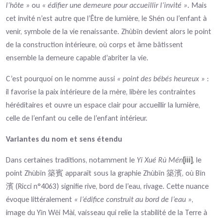
l’hôte »
ou
« édifier une demeure pour accueillir l’invité »
. Mais
cet invité n’est autre que l’Être de lumière, le Shén ou l’enfant à
venir, symbole de la vie renaissante. Zhùbīn devient alors le point
de la construction intérieure, où corps et âme bâtissent
ensemble la demeure capable d’abriter la vie.
C’est pourquoi on le nomme aussi
« point des bébés heureux »
:
il favorise la paix intérieure de la mère, libère les contraintes
héréditaires et ouvre un espace clair pour accueillir la lumière,
celle de l’enfant ou celle de l’enfant intérieur.
Variantes du nom et sens étendu
Dans certaines traditions, notamment le
Yī Xué Rù Mén
, le
[iii]
point Zhùbīn
apparaît sous la graphie Zhùbīn
, où Bīn
築賓
築濱
(Ricci n°4063) signifie rive, bord de l’eau, rivage. Cette nuance
濱
évoque littéralement
« l’édifice construit au bord de l’eau »
,
image du Yīn Wēi Mài, vaisseau qui relie la stabilité de la Terre à