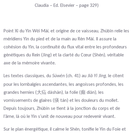
Claudia – Ed. Elsevier – page 329)
Point Xī du Yīn Wēi Mài, et origine de ce vaisseau, Zhùbīn relie les
méridiens Yīn du pied et de la main au Rèn Mài. Il assure la
cohésion du Yīn, la continuité du flux vital entre les profondeurs
génétiques du Rein (Jīng) et la clarté du Cœur (Shén), véritable
axe de la mémoire vivante.
Les textes classiques, du
Sùwèn
(ch. 41) au
Ji
Y
J
ī
ng
, le citent
ǎ
ǐ
pour les lombalgies ascendantes, les angoisses profondes, les
grandes hernies (
dàshàn), la folie (
diān), les
大疝
癲
vomissements de glaires (
tán) et les douleurs du mollet.
痰
Depuis toujours, Zhùbīn se tient à la jonction du corps et de
l’âme, là où le Yīn s’unit de nouveau pour redevenir vivant.
Sur le plan énergétique, il calme le Shén, tonifie le Yīn du Foie et