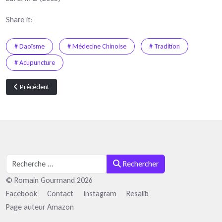
Share it:
# Daoïsme
# Médecine Chinoise
# Tradition
# Acupuncture
Article précédent : Un point au fil des Saisons... 13VB Běnshén 本神 "Raci
Précédent
Rechercher
Rechercher
© Romain Gourmand 2026
Facebook
Contact
Instagram
Resalib
Page auteur Amazon