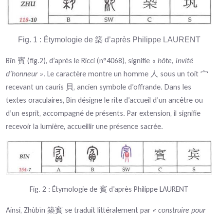
Fig.
1
: Étymologie de
築
d’après Philippe LAURENT
Bīn
(fig.2), d’après le Ricci (n°4068), signifie
« hôte, invité
賓
d’honneur »
. Le caractère montre un homme
sous un toit
人
宀
recevant un cauris
, ancien symbole d’offrande. Dans les
貝
textes oraculaires, Bīn désigne le rite d’accueil d’un ancêtre ou
d’un esprit, accompagné de présents. Par extension, il signifie
recevoir la lumière, accueillir une présence sacrée.
Fig.
2
: Étymologie de
d’après Philippe LAURENT
賓
Ainsi, Zhùbīn
se traduit littéralement par
« construire pour
築賓