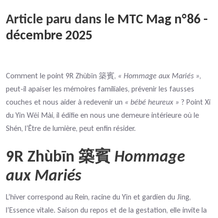
Article paru dans le
MTC Mag n°86 -
décembre 2025
Comment le point 9R Zhùbīn
,
« Hommage aux Mariés »
,
築賓
peut-il apaiser les mémoires familiales, prévenir les fausses
couches et nous aider à redevenir un
« bébé heureux »
? Point Xī
du Yīn Wēi Mài, il édifie en nous une demeure intérieure où le
Shén, l’Être de lumière, peut enfin résider.
9R Zhùbīn
Hommage
築賓
aux Mariés
L’hiver correspond au Rein, racine du Yīn et gardien du Jīng,
l’Essence vitale. Saison du repos et de la gestation, elle invite la