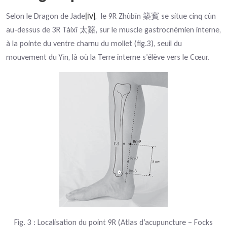
Selon le Dragon de Jade
,
le 9R Zhùbīn
se situe cinq cùn
[iv]
築賓
au-dessus de 3R Tàixī
, sur le muscle gastrocnémien interne,
太谿
à la pointe du ventre charnu du mollet (fig.3), seuil du
mouvement du Yīn, là où la Terre interne s’élève vers le Cœur.
Fig.
3
: Localisation du point 9R (Atlas d’acupuncture – Focks