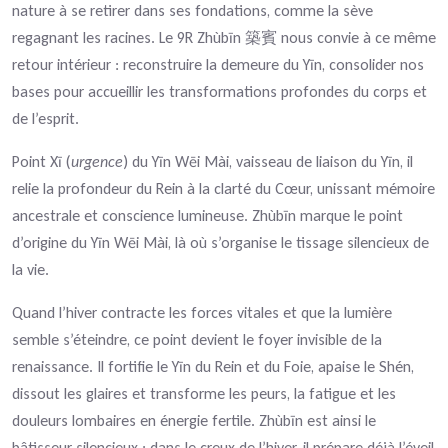
nature à se retirer dans ses fondations, comme la sève
regagnant les racines. Le 9R Zhùbīn
nous convie à ce même
築賓
retour intérieur : reconstruire la demeure du Yīn, consolider nos
bases pour accueillir les transformations profondes du corps et
de l’esprit.
Point Xī (
urgence
) du Yīn Wēi Mài, vaisseau de liaison du Yīn, il
relie la profondeur du Rein à la clarté du Cœur, unissant mémoire
ancestrale et conscience lumineuse. Zhùbīn marque le point
d’origine du Yīn Wēi Mài, là où s’organise le tissage silencieux de
la vie.
Quand l’hiver contracte les forces vitales et que la lumière
semble s’éteindre, ce point devient le foyer invisible de la
renaissance. Il fortifie le Yīn du Rein et du Foie, apaise le Shén,
dissout les glaires et transforme les peurs, la fatigue et les
douleurs lombaires en énergie fertile. Zhùbīn est ainsi le
bâtisseur silencieux : dans le creux de l’hiver, il prépare déjà l’éveil