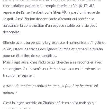
consolidation patiente du temple intérieur ; Bīn
, l’invité,
賓
représente l’âme, l’enfant ou le Shén
, la part lumineuse de
神
l’esprit. Ainsi, Zhùbīn devient l’acte d’amour qui précède la
naissance, la construction d’un espace stable où la vie peut
descendre.
Stimulé avant ou pendant la grossesse, il harmonise le Jīng
et
精
le Yīn, efface les traces des lignées lourdes et prépare le terrain
pour un être libre de ses ancêtres.
Mais il agit aussi chez l’adulte qui cherche à se réconcilier avec
ses origines, à redevenir un
« bébé heureux »
en lui-même. La
tradition enseigne :
« Avant de rendre les autres heureux, il faut être heureux soi-
même. »
C’est la leçon secrète du Zhùbīn : bâtir en soi la maison qui