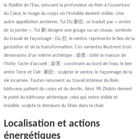
la fluidité de l’Eau, unissant la profondeur du Rein à l’ouverture
du Cœur, le rivage du corps où l’invisible devient visible. Une
autre appellation ancienne, Tuī Dù
, se traduit par
« ventre
劂肚
de la jambe »
. Tuī
désigne une gouge ou un ciseau, symbole
劂
du travail de façonnage ; Dù
, le ventre, représente le lieu de la
肚
gestation et de la transformation. Ces variantes illustrent trois
dimensions d’un même archétype :
: bâtir la maison de
築賓
l’hôte, l’acte d’accueil ;
: construire au bord de l’eau, le lien
築濱
entre Terre et Ciel ;
: sculpter le ventre, le façonnage de la
劂肚
vie incarnée. Toutes renvoient au travail intérieur du Rein,
bâtisseur patient du corps et du destin. Ainsi, 9R Zhùbīn devient
le point du bâtisseur alchimique, celui qui, entre visible et
invisible, sculpte la demeure du Shén dans la chair.
Localisation et actions
énergétiques