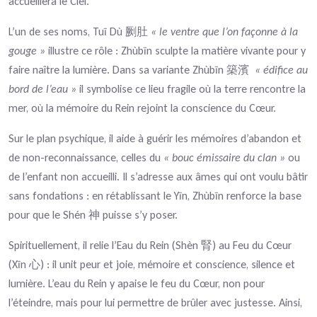
accueillera le Ciel.
L’un de ses noms, Tuī Dù
« le ventre que l’on façonne à la
劂肚
gouge »
illustre ce rôle : Zhùbīn sculpte la matière vivante pour y
faire naître la lumière. Dans sa variante Zhùbīn
« édifice au
築濱
bord de l’eau »
il symbolise ce lieu fragile où la terre rencontre la
mer, où la mémoire du Rein rejoint la conscience du Cœur.
Sur le plan psychique, il aide à guérir les mémoires d’abandon et
de non-reconnaissance, celles du
« bouc émissaire du clan »
ou
de l’enfant non accueilli. Il s’adresse aux âmes qui ont voulu bâtir
sans fondations : en rétablissant le Yīn, Zhùbīn renforce la base
pour que le Shén
puisse s’y poser.
神
Spirituellement, il relie l’Eau du Rein (Shèn
) au Feu du Cœur
腎
(Xīn
) : il unit peur et joie, mémoire et conscience, silence et
心
lumière. L’eau du Rein y apaise le feu du Cœur, non pour
l’éteindre, mais pour lui permettre de brûler avec justesse. Ainsi,