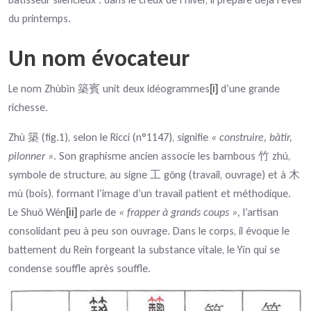
du printemps.
Un nom évocateur
Le nom Zhùbīn
unit deux idéogrammes
d’une grande
築賓
[i]
richesse.
Zhù
(fig.1), selon le Ricci (n°1147), signifie
« construire, bâtir,
築
pilonner »
. Son graphisme ancien associe les bambous
zhú,
竹
symbole de structure, au signe
gōng (travail, ouvrage) et à
工
木
mù (bois), formant l’image d’un travail patient et méthodique.
Le Shuō Wén
parle de
« frapper à grands coups »,
l’artisan
[ii]
consolidant peu à peu son ouvrage. Dans le corps, il évoque le
battement du Rein forgeant la substance vitale, le Yīn qui se
condense souffle après souffle.