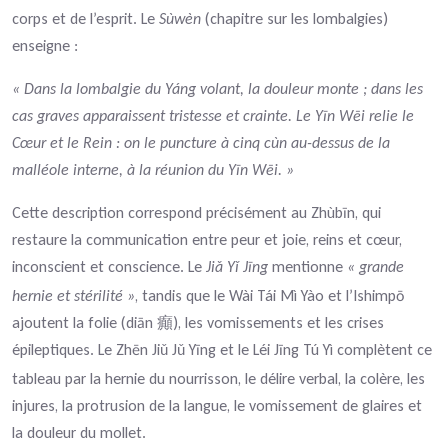
corps et de l’esprit. Le
Sùwèn
(chapitre sur les lombalgies)
enseigne :
« Dans la lombalgie du Yáng volant, la douleur monte ; dans les
cas graves apparaissent tristesse et crainte. Le Yīn Wēi relie le
Cœur et le Rein : on le puncture à cinq cùn au-dessus de la
malléole interne, à la réunion du Yīn Wēi. »
Cette description correspond précisément au Zhùbīn, qui
restaure la communication entre peur et joie, reins et cœur,
inconscient et conscience. Le
Ji
Y
J
ī
ng
mentionne
« grande
ǎ
ǐ
hernie et stérilité »
, tandis que le Wài Tái Mì Yào et l’Ishimpō
ajoutent la folie (diān
), les vomissements et les crises
癲
épileptiques. Le Zhēn Ji
J
Y
ī
ng et le Léi Jīng Tú Yì complètent ce
ǔ
ǔ
tableau par la hernie du nourrisson, le délire verbal, la colère, les
injures, la protrusion de la langue, le vomissement de glaires et
la douleur du mollet.