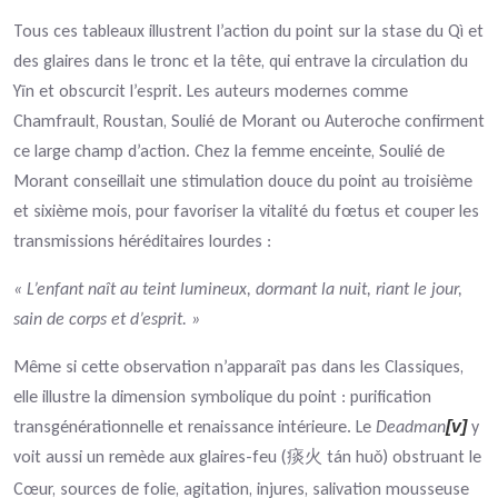
Tous ces tableaux illustrent l’action du point sur la stase du Qì et
des glaires dans le tronc et la tête, qui entrave la circulation du
Yīn et obscurcit l’esprit. Les auteurs modernes comme
Chamfrault, Roustan, Soulié de Morant ou Auteroche confirment
ce large champ d’action. Chez la femme enceinte, Soulié de
Morant conseillait une stimulation douce du point au troisième
et sixième mois, pour favoriser la vitalité du fœtus et couper les
transmissions héréditaires lourdes :
« L’enfant naît au teint lumineux, dormant la nuit, riant le jour,
sain de corps et d’esprit. »
Même si cette observation n’apparaît pas dans les Classiques,
elle illustre la dimension symbolique du point : purification
transgénérationnelle et renaissance intérieure. Le
Deadman
y
[v]
voit aussi un remède aux glaires-feu (
tán hu
) obstruant le
痰火
ǒ
Cœur, sources de folie, agitation, injures, salivation mousseuse