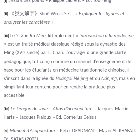
L’esprit des points
– Philippe Laurent – Ed. You Feng
[i]
Shuō Wén Jiě Zì -
« Expliquer les figures et
《說文解字》
[ii]
analyser les caractères »
.
Le
Yī Xué Rù Mén,
littéralement
« Introduction à la médecine
[iii]
»
est un traité médical classique rédigé sous la dynastie des
Ming (XVI
siècle) par L
Ch
á
n. L’ouvrage, d’une grande clarté
ᵉ
ǐ
pédagogique, fut conçu comme un
manuel d’enseignement de
base pour les étudiants en médecine traditionnelle chinoise. Il
s’inscrit dans la lignée du
Huángdì Nèijīng
et du
Nánjīng
, mais en
simplifiant leur contenu pour en rendre la pratique plus
accessible.
Le Dragon de Jade – Atlas d’acupuncture
– Jacques Martin-
[iv]
Hartz – Jacques Pialoux – Ed. Cornelius Celsus
Manuel d’Acupuncture
– Peter DEADMAN – Mazin AL-KHAFAJI.
[v]
Ed. SATAS (2003)