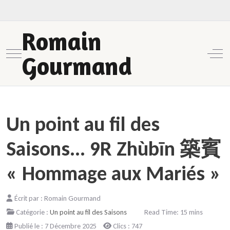
Romain
Mobile Menu Toggle
Off-
Gourmand
Un point au fil des
Saisons... 9R Zhùbīn 築賓
« Hommage aux Mariés »
Écrit par :
Romain Gourmand
Catégorie :
Un point au fil des Saisons
Read Time: 15 mins
Publié le : 7 Décembre 2025
Clics : 747