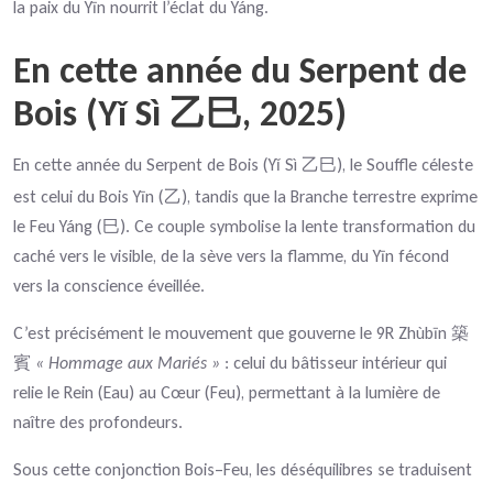
la paix du Yīn nourrit l’éclat du Yáng.
En cette année du Serpent de
Bois (Y
S
ì
, 2025)
乙巳
ǐ
En cette année du Serpent de Bois (Y
S
ì
), le Souffle céleste
乙巳
ǐ
est celui du Bois Yīn (
), tandis que la Branche terrestre exprime
乙
le Feu Yáng (
). Ce couple symbolise la lente transformation du
巳
caché vers le visible, de la sève vers la flamme, du Yīn fécond
vers la conscience éveillée.
C’est précisément le mouvement que gouverne le 9R Zhùbīn
築
« Hommage aux Mariés »
: celui du bâtisseur intérieur qui
賓
relie le Rein (Eau) au Cœur (Feu), permettant à la lumière de
naître des profondeurs.
Sous cette conjonction Bois–Feu, les déséquilibres se traduisent