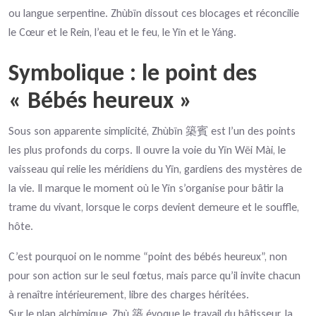
ou langue serpentine. Zhùbīn dissout ces blocages et réconcilie
le Cœur et le Rein, l’eau et le feu, le Yīn et le Yáng.
Symbolique : le point des
« Bébés heureux »
Sous son apparente simplicité, Zhùbīn
est l’un des points
築賓
les plus profonds du corps. Il ouvre la voie du Yīn Wēi Mài, le
vaisseau qui relie les méridiens du Yīn, gardiens des mystères de
la vie. Il marque le moment où le Yīn s’organise pour bâtir la
trame du vivant, lorsque le corps devient demeure et le souffle,
hôte.
C’est pourquoi on le nomme “point des bébés heureux”, non
pour son action sur le seul fœtus, mais parce qu’il invite chacun
à renaître intérieurement, libre des charges héritées.
Sur le plan alchimique, Zhù
évoque le travail du bâtisseur, la
築