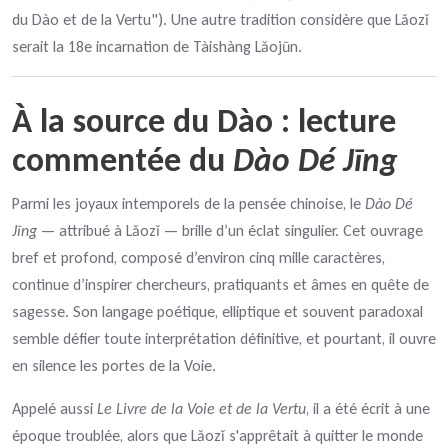
du Dào et de la Vertu"). Une autre tradition considère que Lǎozǐ
serait la 18e incarnation de Tàishàng Lǎojūn.
À la source du Dào : lecture
commentée du
Dào Dé Jīng
Parmi les joyaux intemporels de la pensée chinoise, le
Dào Dé
Jīng
— attribué à Lǎozǐ — brille d’un éclat singulier. Cet ouvrage
bref et profond, composé d’environ cinq mille caractères,
continue d’inspirer chercheurs, pratiquants et âmes en quête de
sagesse. Son langage poétique, elliptique et souvent paradoxal
semble défier toute interprétation définitive, et pourtant, il ouvre
en silence les portes de la Voie.
Appelé aussi
Le Livre de la Voie et de la Vertu
, il a été écrit à une
époque troublée, alors que Lǎozǐ s'apprêtait à quitter le monde