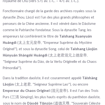
royaume de Chǔ (vers 571 av. J.-C. – 471 av. J.-C.).
Fonctionnaire chargé de la garde des archives royales sous la
dynastie Zhou, Lǎozǐ est l’un des plus grands philosophes et
penseurs de la Chine ancienne. Il est vénéré dans le Dàoïsme
comme le Patriarche fondateur. Sous la dynastie Tang, les
empereurs lui conférèrent le titre de
Taishang Xuanyuán
Huángdì
(太上玄元皇帝, "Empereur Suprême du Mystère
Originel"), et sous la dynastie Song, celui de
Taishang Lǎojūn
Hùnyuán Shàngdé Huángdì
(太上老君混元上德皇帝,
"Seigneur Suprême du Dào, de la Vertu Originelle et du Chaos
Primordial").
Dans la tradition daoïste, il est couramment appelé
Tàishàng
Lǎojūn
(太上老君, "Seigneur Suprême Lao"), ou encore
Empereur du Chaos Originel
(混元皇帝). Il est l’un des Trois
Purs (三清
Sānqīng
), les plus hauts esprits du panthéon daoïste,
sous le nom de
Dàodé Tiānzūn
(道德天尊, "Souverain Céleste