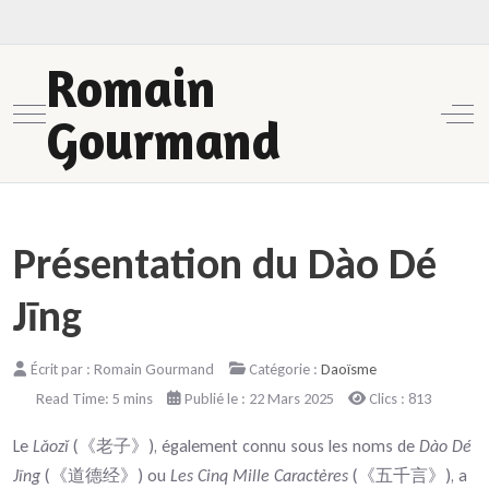
Romain
Mobile Menu Toggle
Off-
Gourmand
Présentation du Dào Dé
Jīng
Écrit par :
Romain Gourmand
Catégorie :
Daoïsme
Read Time: 5 mins
Publié le : 22 Mars 2025
Clics : 813
Le
Lǎozǐ
(《老子》), également connu sous les noms de
Dào Dé
Jīng
(《道德经》) ou
Les Cinq Mille Caractères
(《五千言》), a