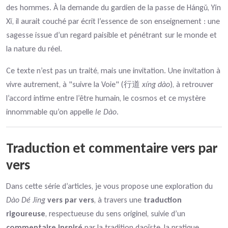
des hommes. À la demande du gardien de la passe de Hángǔ, Yǐn
Xǐ, il aurait couché par écrit l’essence de son enseignement : une
sagesse issue d’un regard paisible et pénétrant sur le monde et
la nature du réel.
Ce texte n’est pas un traité, mais une invitation. Une invitation à
vivre autrement, à "suivre la Voie" (行道
xíng dào
), à retrouver
l’accord intime entre l’être humain, le cosmos et ce mystère
innommable qu’on appelle
le Dào
.
Traduction et commentaire vers par
vers
Dans cette série d’articles, je vous propose une exploration du
Dào Dé Jīng
vers par vers
, à travers une
traduction
rigoureuse
, respectueuse du sens originel, suivie d’un
commentaire inspiré
par la tradition daoïste, la pratique