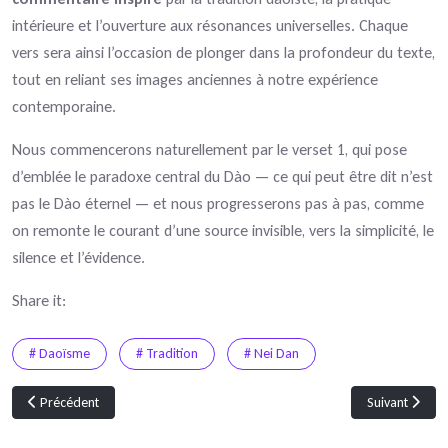
intérieure et l’ouverture aux résonances universelles. Chaque
vers sera ainsi l’occasion de plonger dans la profondeur du texte,
tout en reliant ses images anciennes à notre expérience
contemporaine.
Nous commencerons naturellement par le verset 1, qui pose
d’emblée le paradoxe central du Dào — ce qui peut être dit n’est
pas le Dào éternel — et nous progresserons pas à pas, comme
on remonte le courant d’une source invisible, vers la simplicité, le
silence et l’évidence.
Share it:
# Daoïsme
# Tradition
# Nei Dan
Article précédent : Chapitre 1 du Dào Dé Jīng
Article suivant
Précédent
Suivant