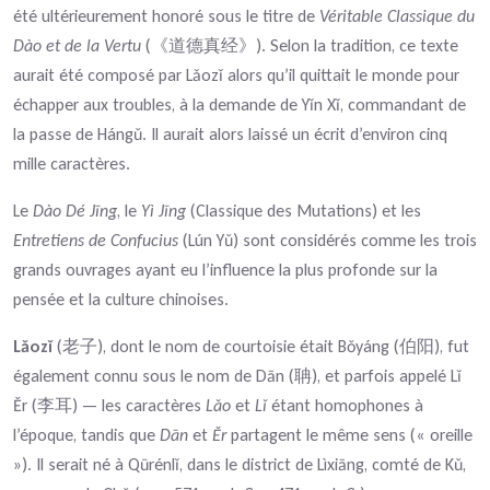
été ultérieurement honoré sous le titre de
Véritable Classique du
Dào et de la Vertu
(《道德真经》). Selon la tradition, ce texte
aurait été composé par Lǎozǐ alors qu’il quittait le monde pour
échapper aux troubles, à la demande de Yǐn Xǐ, commandant de
la passe de Hángǔ. Il aurait alors laissé un écrit d’environ cinq
mille caractères.
Le
Dào Dé Jīng
, le
Yì Jīng
(Classique des Mutations) et les
Entretiens de Confucius
(Lún Yǔ) sont considérés comme les trois
grands ouvrages ayant eu l’influence la plus profonde sur la
pensée et la culture chinoises.
Lǎozǐ
(老子), dont le nom de courtoisie était Bǒyáng (伯阳), fut
également connu sous le nom de Dān (聃), et parfois appelé Lǐ
Ěr (李耳) — les caractères
Lǎo
et
Lǐ
étant homophones à
l’époque, tandis que
Dān
et
Ěr
partagent le même sens (« oreille
»). Il serait né à Qūrénlǐ, dans le district de Lìxiāng, comté de Kǔ,