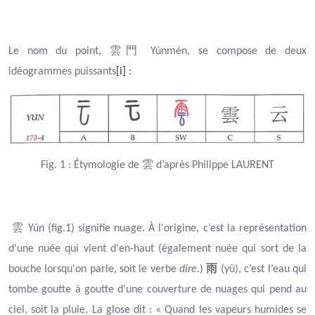
雲門
Le nom du point,
Yúnmén, se compose de deux
idéogrammes puissants
[i]
:
雲
Fig.
1
: Étymologie de
d’après Philippe LAURENT
雲
Yún (fig.1) signifie nuage.
À l'origine, c’est la représentation
d'une nuée qui vient d'en-haut (également nuée qui sort de la
雨
bouche lorsqu'on parle, soit le verbe
dire
.)
(yǔ), c’est l’eau qui
tombe goutte à goutte d'une couverture de nuages qui pend au
ciel, soit la pluie. La glose dit : « Quand les vapeurs humides se