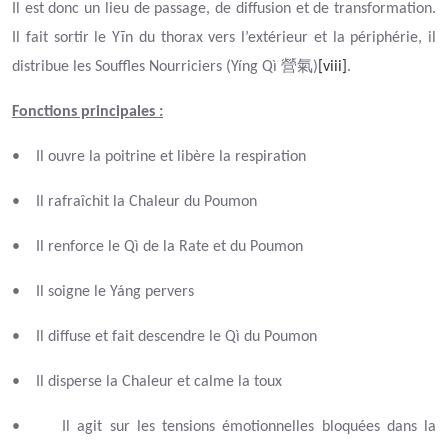
Il est donc un lieu de passage, de diffusion et de transformation.
Il fait sortir le Yīn du thorax vers l’extérieur et la périphérie, il
營氣
distribue les Souffles Nourriciers (Yíng Qì
)
[viii]
.
Fonctions principales :
•
Il ouvre la poitrine et libère la respiration
•
Il rafraîchit la Chaleur du Poumon
•
Il renforce le Qì de la Rate et du Poumon
•
Il soigne le Yáng pervers
•
Il diffuse et fait descendre le Qì du Poumon
•
Il disperse la Chaleur et calme la toux
•
Il agit sur les tensions émotionnelles bloquées dans la