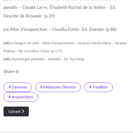
paradis
– Claude Larre, Élisabeth Rochat de la Vallée – Ed.
Desclée de Brouwer (p.39)
Atlas d’acupuncture
– Claudia Focks– Ed. Elsevier (p.84)
[vi]
[vii]
Le Dragon de Jade
– Atlas d’acupuncture – Jacques Martin-Hartz – Jacques
Pialoux – Ed. Cornelius Celsus (p.177)
[viii]
Punctologie générale
– AGMAR – Ed. You Feng.
Share it:
# Daoïsme
# Médecine Chinoise
# Tradition
# Acupuncture
Article suivant : La Carte du Coeur et de la Nature Xīn Xìng Tú 心性圖
Suivant