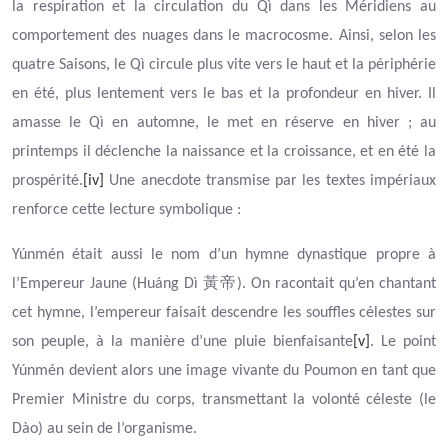
la respiration et la circulation du Qì dans les Méridiens au
comportement des nuages dans le macrocosme. Ainsi, selon les
quatre Saisons, le Qì circule plus vite vers le haut et la périphérie
en été, plus lentement vers le bas et la profondeur en hiver. Il
amasse le Qì en automne, le met en réserve en hiver ; au
printemps il déclenche la naissance et la croissance, et en été la
prospérité.
[iv]
Une anecdote transmise par les textes impériaux
renforce cette lecture symbolique :
Yúnmén était aussi le nom d’un hymne dynastique propre à
黃帝
l’Empereur Jaune (Huáng Dì
). On racontait qu’en chantant
cet hymne, l’empereur faisait descendre les souffles célestes sur
son peuple, à la manière d’une pluie bienfaisante
[v]
. Le point
Yúnmén devient alors une image vivante du Poumon en tant que
Premier Ministre du corps, transmettant la volonté céleste (le
Dào) au sein de l’organisme.