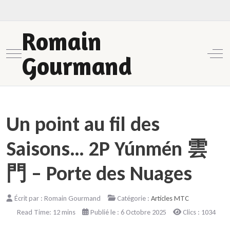
Romain
Mobile Menu Toggle
Off-
Gourmand
Un point au fil des
Saisons… 2P Yúnmén 雲
門 – Porte des Nuages
Écrit par :
Romain Gourmand
Catégorie :
Articles MTC
Read Time: 12 mins
Publié le : 6 Octobre 2025
Clics : 1034