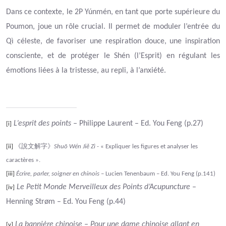
Dans ce contexte, le 2P Yúnmén, en tant que porte supérieure du
Poumon, joue un rôle crucial. Il permet de moduler l’entrée du
Qì céleste, de favoriser une respiration douce, une inspiration
consciente, et de protéger le Shén (l’Esprit) en régulant les
émotions liées à la tristesse, au repli, à l’anxiété.
L’esprit des points –
Philippe Laurent – Ed. You Feng (p.27)
[i]
《
說
文解字》
[ii]
Shuō Wén Jiě Zì -
« Expliquer les figures et analyser les
caractères ».
[iii]
Écrire, parler, soigner en chinois
– Lucien Tenenbaum – Ed. You Feng (p.141)
Le Petit Monde Merveilleux des Points d’Acupuncture
–
[iv]
Henning Strøm – Ed. You Feng (p.44)
La bannière chinoise – Pour une dame chinoise allant en
[v]