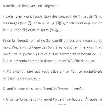
A mettre en lien avec cette légende :
« Jadis, bien avant l’apparition des concepts de Yīn et de Yáng,
雲
雨
les nuages (yún
) et la pluie (yǔ
) symbolisaient déjà l’union
天
地
du Ciel (tiān
) et de la Terre (dì
).
Selon la légende, un roi du Sìchuān fit un jour une excursion au
mont Wū, la « montagne des Sorcières ». Épuisé, il s’endormit au
milieu de la journée et rêva qu’une femme s’approchait de lui.
Elle se présenta comme la dame du mont Wū. Elle dit au roi :
« J’ai entendu dire que vous étiez en ce lieu. Je souhaiterais
partager votre couche. »
Quand les amants se séparèrent, la femme lui confia :
« Je vis sur la pente sud du mont Wū, sur une hauteur. À l’aube, je