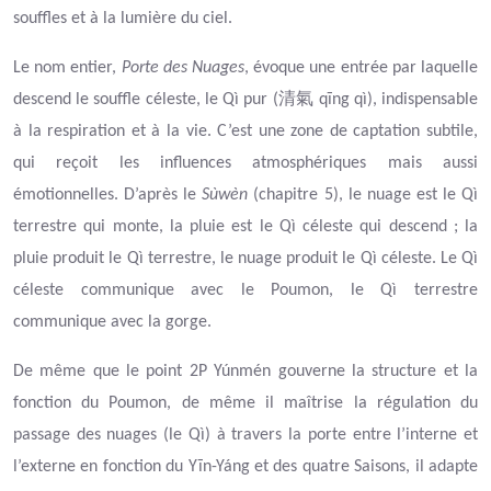
souffles et à la lumière du ciel.
Le nom entier,
Porte des Nuages
, évoque une entrée par laquelle
清氣
descend le souffle céleste, le Qì pur (
qīng qì), indispensable
à la respiration et à la vie. C’est une zone de captation subtile,
qui reçoit les influences atmosphériques mais aussi
émotionnelles. D’après le
Sùwèn
(chapitre 5), le nuage est le Qì
terrestre qui monte, la pluie est le Qì céleste qui descend ; la
pluie produit le Qì terrestre, le nuage produit le Qì céleste. Le Qì
céleste communique avec le Poumon, le Qì terrestre
communique avec la gorge.
De même que le point 2P Yúnmén gouverne la structure et la
fonction du Poumon, de même il maîtrise la régulation du
passage des nuages (le Qì) à travers la porte entre l’interne et
l’externe en fonction du Yīn-Yáng et des quatre Saisons, il adapte