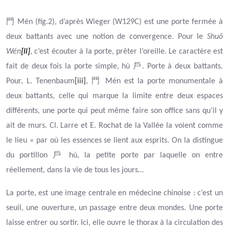
門
Mén (fig.2), d’après Wieger (W129C) est une porte fermée à
deux battants avec une notion de convergence.
Pour le
Shuō
Wén
[ii]
, c’est écouter à la porte, prêter l’oreille. Le caractère est
戶
fait de deux fois la porte simple,
hù
. Porte à deux battants.
門
Pour, L. Tenenbaum
[iii]
,
Mén est la porte monumentale à
deux battants, celle qui marque la limite entre deux espaces
différents, une porte qui peut même faire son office sans qu’il y
ait de murs. Cl. Larre et E. Rochat de la Vallée la voient comme
le lieu « par où les essences se lient aux esprits. On la distingue
戶
du portillon
hù, la petite porte par laquelle on entre
réellement, dans la vie de tous les jours…
La porte, est une image centrale en médecine chinoise : c’est un
seuil, une ouverture, un passage entre deux mondes. Une porte
laisse entrer ou sortir. Ici, elle ouvre le thorax à la circulation des