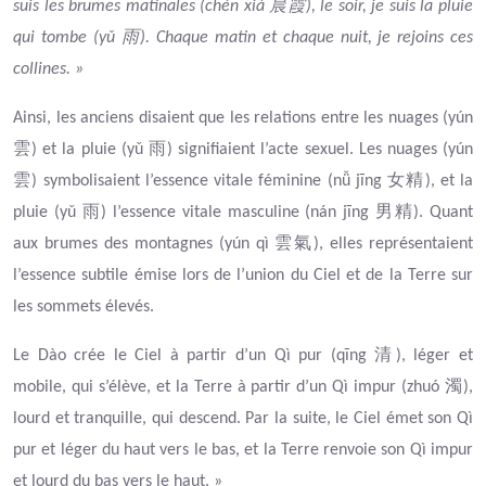
晨霞
suis les brumes matinales (chén xiá
), le soir, je suis la pluie
雨
qui tombe (yǔ
). Chaque matin et chaque nuit, je rejoins ces
collines. »
Ainsi, les anciens disaient que les relations entre les nuages (yún
雲
雨
) et la pluie (yǔ
) signifiaient l’acte sexuel. Les nuages (yún
雲
女精
) symbolisaient l’essence vitale féminine (nǚ jīng
), et la
雨
男精
pluie (yǔ
) l’essence vitale masculine (nán jīng
). Quant
雲氣
aux brumes des montagnes (yún qì
), elles représentaient
l’essence subtile émise lors de l’union du Ciel et de la Terre sur
les sommets élevés.
清
Le Dào crée le Ciel à partir d’un Qì pur (qīng
), léger et
濁
mobile, qui s’élève, et la Terre à partir d’un Qì impur (zhuó
),
lourd et tranquille, qui descend. Par la suite, le Ciel émet son Qì
pur et léger du haut vers le bas, et la Terre renvoie son Qì impur
et lourd du bas vers le haut. »